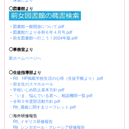
◯図書館より
・
図書館一般開放について.pdf
・
図書館だより令和６年４月号.pdf
・
前女図書館へ行こう！2024年版.pdf
◯事務室より
新ホームページへ
◯生徒指導部より
・
R5 HP掲載学校生活の心得（生徒手帳より）.pdf
・
前女生のスマホルール
・
学校いじめ防止基本方針.pdf
・
「いま、悩んでいる君へ」相談機関一覧.pdf
・
令和５年度部活動方針.pdf
・
R6_通級に関するリーフレット.pdf
〇海外研修報告
R5_イギリス研修報告
R6_シンガポール・マレーシア研修報告