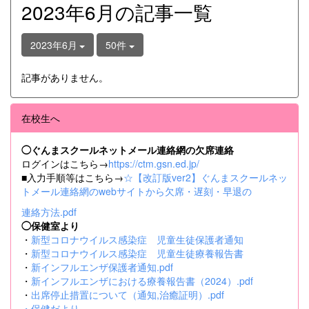
2023年6月の記事一覧
2023年6月
50件
記事がありません。
在校生へ
◯ぐんまスクールネットメール連絡網の欠席連絡
ログインはこちら→
https://ctm.gsn.ed.jp/
■入力手順等はこちら→
☆【改訂版ver2】ぐんまスクールネッ
トメール連絡網のwebサイトから欠席・遅刻・早退の
連絡方法.pdf
◯保健室より
・
新型コロナウイルス感染症 児童生徒保護者通知
・
新型コロナウイルス感染症 児童生徒療養報告書
・
新インフルエンザ保護者通知.pdf
・
新インフルエンザにおける療養報告書（2024）.pdf
・
出席停止措置について（通知,治癒証明）.pdf
・
保健だより