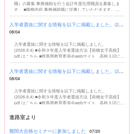
職）の募集 事務補助を行う会計年度任用職員を募集しま
す。 ■職務内容 事務補助職に従事していただきます。
SSH（スーパーサイエンスハイスクール）事業にかかるパ
ソコンでの文書・資料作成、データ入力・整理事務、電話
入学者選抜に関する情報を以下に掲載しました。(2026.8.4) ■令和...
対応、書類の整理、その他事務補助業務全般 ■募集人数 １
08/04
名 ■募集対象 以下の条件を満たしている方 基本的なパソコ
ン操作（Word、Excelなど）ができる方 なお、以下に該当
入学者選抜に関する情報を以下に掲載しました。
する方は、応募できませんので御了承ください。 （1）地
(2026.8.4) ■令和９年度入学者選抜方法【前橋女子高校】
方公務員法第16条に該当する者（以下のいずれかに該当す
pdf はこちら ■群馬県教育委員会webサイト 高校入試に関
る人） ・禁錮以上の刑に処せられ、その執行を終わるまで
するページはこちら
又は執行を受けることがなくなるまでの者 ・群馬県職員と
して懲戒免職の処分を受け、当該処分の日から2年を経過
入学者選抜に関する情報を以下に掲載しました。(2026.8.4) ■令和...
しない者 ・人事委員会又は公平委員会の委員の職にあっ
08/04
て、地方公務員法第60条から第63条までに規定する罪を犯
し、刑に処せられた者 ・日本国憲法又はその下に成立した
入学者選抜に関する情報を以下に掲載しました。
政府を暴力で破壊することを主張する政党その他の団体を
(2026.8.4) ■令和９年度入学者選抜方法【前橋女子高校】
結成し、又はこれに加入した者 （2）平成11年改正前の民
pdf はこちら ■群馬県教育委員会webサイト 高校入試に関
法の規定による準禁治産の宣告を受けている者（心...
するページはこちら
進路室より
難関大合格セミナーに参加しました
07/20