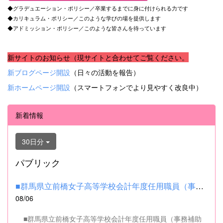
◆グラデュエーション・ポリシー／卒業するまでに身に付けられる力です
◆カリキュラム・ポリシー／このような学びの場を提供します
◆アドミッション・ポリシー／このような皆さんを待っています
新サイトのお知らせ（現サイトと合わせてご覧ください。
新ブログページ開設
（日々の活動を報告）
新ホームページ開設
（スマートフォンでより見やすく改良中）
新着情報
30日分
パブリック
■群馬県立前橋女子高等学校会計年度任用職員（事務補助職）の募集...
08/06
■群馬県立前橋女子高等学校会計年度任用職員（事務補助