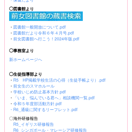
◯図書館より
・
図書館一般開放について.pdf
・
図書館だより令和６年４月号.pdf
・
前女図書館へ行こう！2024年版.pdf
◯事務室より
新ホームページへ
◯生徒指導部より
・
R5 HP掲載学校生活の心得（生徒手帳より）.pdf
・
前女生のスマホルール
・
学校いじめ防止基本方針.pdf
・
「いま、悩んでいる君へ」相談機関一覧.pdf
・
令和５年度部活動方針.pdf
・
R6_通級に関するリーフレット.pdf
〇海外研修報告
R5_イギリス研修報告
R6_シンガポール・マレーシア研修報告