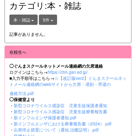
カテゴリ:本・雑誌
本・雑誌
5件
記事がありません。
在校生へ
◯ぐんまスクールネットメール連絡網の欠席連絡
ログインはこちら→
https://ctm.gsn.ed.jp/
■入力手順等はこちら→
☆【改訂版ver2】ぐんまスクールネッ
トメール連絡網のwebサイトから欠席・遅刻・早退の
連絡方法.pdf
◯保健室より
・
新型コロナウイルス感染症 児童生徒保護者通知
・
新型コロナウイルス感染症 児童生徒療養報告書
・
新インフルエンザ保護者通知.pdf
・
新インフルエンザにおける療養報告書（2024）.pdf
・
出席停止措置について（通知,治癒証明）.pdf
・
保健だより