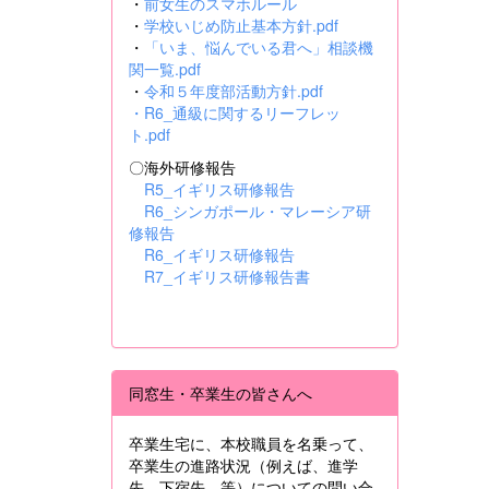
・
前女生のスマホルール
・
学校いじめ防止基本方針.pdf
・
「いま、悩んでいる君へ」相談機
関一覧.pdf
・
令和５年度部活動方針.pdf
・
R6_通級に関するリーフレッ
ト.pdf
〇海外研修報告
R5_イギリス研修報告
R6_シンガポール・マレーシア研
修報告
R6_イギリス研修報告
R7_イギリス研修報告書
同窓生・卒業生の皆さんへ
卒業生宅に、本校職員を名乗って、
卒業生の進路状況（例えば、進学
先、下宿先 等）についての問い合