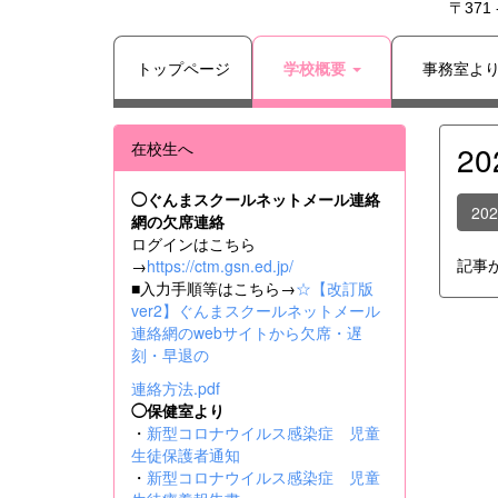
〒371
トップページ
学校概要
事務室よ
在校生へ
2
◯ぐんまスクールネットメール連絡
20
網の欠席連絡
ログインはこちら
記事
→
https://ctm.gsn.ed.jp/
■入力手順等はこちら→
☆【改訂版
ver2】ぐんまスクールネットメール
連絡網のwebサイトから欠席・遅
刻・早退の
連絡方法.pdf
◯保健室より
・
新型コロナウイルス感染症 児童
生徒保護者通知
・
新型コロナウイルス感染症 児童