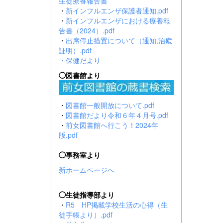
生徒療養報告書
・
新インフルエンザ保護者通知.pdf
・
新インフルエンザにおける療養報
告書（2024）.pdf
・
出席停止措置について（通知,治癒
証明）.pdf
・
保健だより
◯図書館より
・
図書館一般開放について.pdf
・
図書館だより令和６年４月号.pdf
・
前女図書館へ行こう！2024年
版.pdf
◯事務室より
新ホームページへ
◯生徒指導部より
・
R5 HP掲載学校生活の心得（生
徒手帳より）.pdf