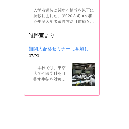
入学者選抜に関する情報を以下に
掲載しました。(2026.8.4) ■令和
９年度入学者選抜方法【前橋女子
高校】pdf はこちら ■群馬県教育
委員会webサイト 高校入試に関
進路室より
するページはこちら
難関大合格セミナーに参加しました
07/20
本校では、東京
大学や医学科を目
指す生徒を対象
に、県内の進学校
と共同で難関大合
格セミナーを行っ
ています。 12日
には、本校を会場
に群馬県高校3年生
東大合格セミナー
が開催され、本校