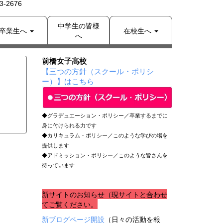
-2676
中学生の皆様
卒業生へ
在校生へ
へ
前橋女子高校
【三つの方針（スクール・ポリシ
ー）】はこちら
◆グラデュエーション・ポリシー／卒業するまでに
身に付けられる力です
◆カリキュラム・ポリシー／このような学びの場を
提供します
◆アドミッション・ポリシー／このような皆さんを
待っています
新サイトのお知らせ（現サイトと合わせ
てご覧ください。
新ブログページ開設
（日々の活動を報