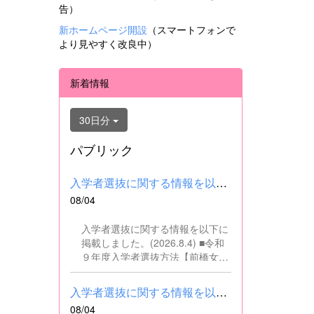
告）
新ホームページ開設
（スマートフォンで
より見やすく改良中）
新着情報
30日分
パブリック
入学者選抜に関する情報を以下に掲載しました。(2026.8.4) ■令和...
08/04
入学者選抜に関する情報を以下に
掲載しました。(2026.8.4) ■令和
９年度入学者選抜方法【前橋女子
高校】pdf はこちら ■群馬県教育
委員会webサイト 高校入試に関
入学者選抜に関する情報を以下に掲載しました。(2026.8.4) ■令和...
するページはこちら
08/04