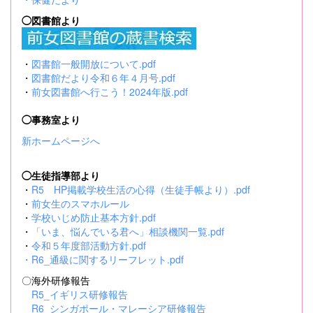
◯図書館より
・
図書館一般開放について.pdf
・
図書館だより令和６年４月号.pdf
・
前女図書館へ行こう！2024年版.pdf
◯事務室より
新ホームページへ
◯生徒指導部より
・
R5 HP掲載学校生活の心得（生徒手帳より）.pdf
・
前女生のスマホルール
・
学校いじめ防止基本方針.pdf
・
「いま、悩んでいる君へ」相談機関一覧.pdf
・
令和５年度部活動方針.pdf
・
R6_通級に関するリーフレット.pdf
〇海外研修報告
R5_イギリス研修報告
R6_シンガポール・マレーシア研修報告