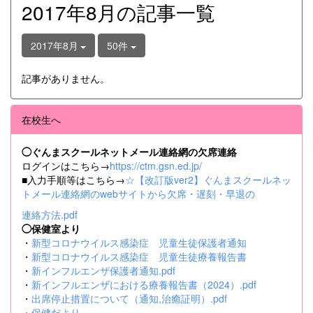
2017年8月の記事一覧
2017年8月
50件
記事がありません。
在校生へ
◯ぐんまスクールネットメール連絡網の欠席連絡
ログインはこちら→
https://ctm.gsn.ed.jp/
■入力手順等はこちら→
☆【改訂版ver2】ぐんまスクールネッ
トメール連絡網のwebサイトから欠席・遅刻・早退の
連絡方法.pdf
◯保健室より
・
新型コロナウイルス感染症 児童生徒保護者通知
・
新型コロナウイルス感染症 児童生徒療養報告書
・
新インフルエンザ保護者通知.pdf
・
新インフルエンザにおける療養報告書（2024）.pdf
・
出席停止措置について（通知,治癒証明）.pdf
・
保健だより