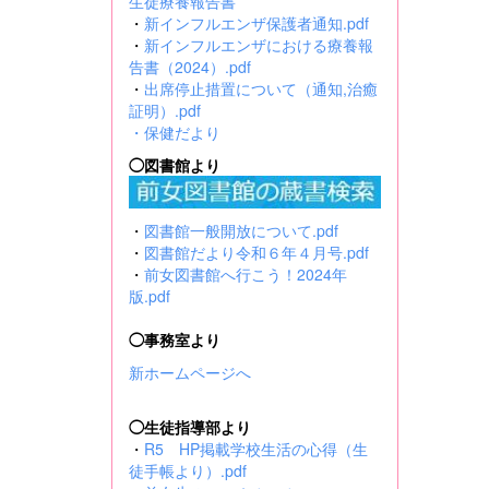
生徒療養報告書
・
新インフルエンザ保護者通知.pdf
・
新インフルエンザにおける療養報
告書（2024）.pdf
・
出席停止措置について（通知,治癒
証明）.pdf
・
保健だより
◯図書館より
・
図書館一般開放について.pdf
・
図書館だより令和６年４月号.pdf
・
前女図書館へ行こう！2024年
版.pdf
◯事務室より
新ホームページへ
◯生徒指導部より
・
R5 HP掲載学校生活の心得（生
徒手帳より）.pdf