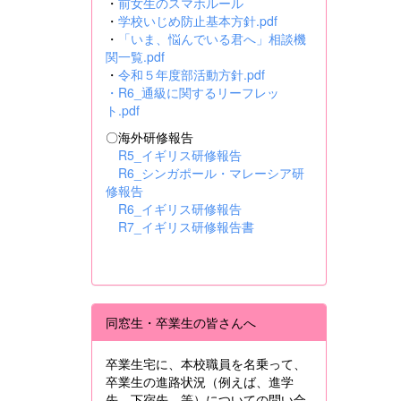
・
前女生のスマホルール
・
学校いじめ防止基本方針.pdf
・
「いま、悩んでいる君へ」相談機
関一覧.pdf
・
令和５年度部活動方針.pdf
・
R6_通級に関するリーフレッ
ト.pdf
〇海外研修報告
R5_イギリス研修報告
R6_シンガポール・マレーシア研
修報告
R6_イギリス研修報告
R7_イギリス研修報告書
同窓生・卒業生の皆さんへ
卒業生宅に、本校職員を名乗って、
卒業生の進路状況（例えば、進学
先、下宿先 等）についての問い合