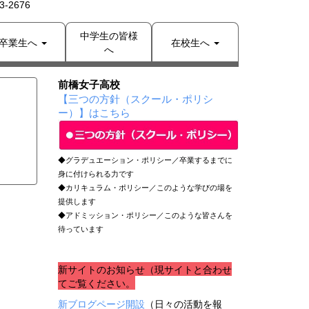
-2676
中学生の皆様
卒業生へ
在校生へ
へ
前橋女子高校
【三つの方針（スクール・ポリシ
ー）】はこちら
◆グラデュエーション・ポリシー／卒業するまでに
身に付けられる力です
◆カリキュラム・ポリシー／このような学びの場を
提供します
◆アドミッション・ポリシー／このような皆さんを
待っています
新サイトのお知らせ（現サイトと合わせ
てご覧ください。
新ブログページ開設
（日々の活動を報