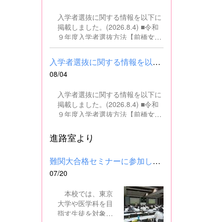
の文書・資料作成、データ入力・
入学者選抜に関する情報を以下に
整理事務、電話対応、書類の整
掲載しました。(2026.8.4) ■令和
理、その他事務補助業務全般 ■募
９年度入学者選抜方法【前橋女子
集人数 １名 ■募集対象 以下の条
高校】pdf はこちら ■群馬県教育
件を満たしている方 基本的なパソ
委員会webサイト 高校入試に関
コン操作（Word、Excelなど）が
入学者選抜に関する情報を以下に掲載しました。(2026.8.4) ■令和...
するページはこちら
できる方 なお、以下に該当する方
08/04
は、応募できませんので御了承く
ださい。 （1）地方公務員法第16
入学者選抜に関する情報を以下に
条に該当する者（以下のいずれか
掲載しました。(2026.8.4) ■令和
に該当する人） ・禁錮以上の刑に
９年度入学者選抜方法【前橋女子
処せられ、その執行を終わるまで
高校】pdf はこちら ■群馬県教育
又は執行を受けることがなくなる
委員会webサイト 高校入試に関
進路室より
までの者 ・群馬県職員として懲戒
するページはこちら
免職の処分を受け、当該処分の日
から2年を経過しない者 ・人事委
難関大合格セミナーに参加しました
員会又は公平委員会の委員の職に
07/20
あって、地方公務員法第60条から
第63条までに規定する罪を犯し、
本校では、東京
刑に処せられた者 ・日本国憲法又
大学や医学科を目
はその下に成立した政府を暴力で
指す生徒を対象
破壊することを主張する政党その