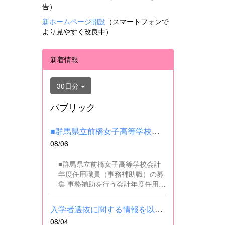
告）
新ホームページ開設
（スマートフォンで
より見やすく改良中）
新着情報
30日分
パブリック
■群馬県立前橋女子高等学校会計年度任用職員（事務補助職）の募集...
08/06
■群馬県立前橋女子高等学校会計
年度任用職員（事務補助職）の募
集 事務補助を行う会計年度任用職
員を募集します。 ■職務内容 事務
補助職に従事していただきます。
入学者選抜に関する情報を以下に掲載しました。(2026.8.4) ■令和...
SSH（スーパーサイエンスハイス
08/04
クール）事業にかかるパソコンで