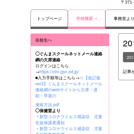
〒371
トップページ
学校概要
事務室よ
在校生へ
2
◯ぐんまスクールネットメール連絡
20
網の欠席連絡
ログインはこちら
記事
→
https://ctm.gsn.ed.jp/
■入力手順等はこちら→
☆【改訂版
ver2】ぐんまスクールネットメール
連絡網のwebサイトから欠席・遅
刻・早退の
連絡方法.pdf
◯保健室より
・
新型コロナウイルス感染症 児童
生徒保護者通知
・
新型コロナウイルス感染症 児童