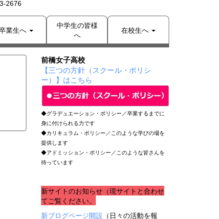
-2676
中学生の皆様
卒業生へ
在校生へ
へ
前橋女子高校
【三つの方針（スクール・ポリシ
ー）】はこちら
◆グラデュエーション・ポリシー／卒業するまでに
身に付けられる力です
◆カリキュラム・ポリシー／このような学びの場を
提供します
◆アドミッション・ポリシー／このような皆さんを
待っています
新サイトのお知らせ（現サイトと合わせ
てご覧ください。
新ブログページ開設
（日々の活動を報