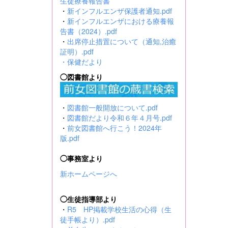
生徒療養報告書
・
新インフルエンザ保護者通知.pdf
・
新インフルエンザにおける療養報
告書（2024）.pdf
・
出席停止措置について（通知,治癒
証明）.pdf
・
保健だより
◯図書館より
・
図書館一般開放について.pdf
・
図書館だより令和６年４月号.pdf
・
前女図書館へ行こう！2024年
版.pdf
◯事務室より
新ホームページへ
◯生徒指導部より
・
R5 HP掲載学校生活の心得（生
徒手帳より）.pdf