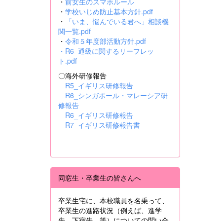
・
前女生のスマホルール
・
学校いじめ防止基本方針.pdf
・
「いま、悩んでいる君へ」相談機
関一覧.pdf
・
令和５年度部活動方針.pdf
・
R6_通級に関するリーフレッ
ト.pdf
〇海外研修報告
R5_イギリス研修報告
R6_シンガポール・マレーシア研
修報告
R6_イギリス研修報告
R7_イギリス研修報告書
同窓生・卒業生の皆さんへ
卒業生宅に、本校職員を名乗って、
卒業生の進路状況（例えば、進学
先、下宿先 等）についての問い合