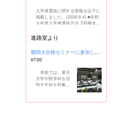
入学者選抜に関する情報を以下に
掲載しました。(2026.8.4) ■令和
９年度入学者選抜方法【前橋女子
高校】pdf はこちら ■群馬県教育
委員会webサイト 高校入試に関
進路室より
するページはこちら
難関大合格セミナーに参加しました
07/20
本校では、東京
大学や医学科を目
指す生徒を対象
に、県内の進学校
と共同で難関大合
格セミナーを行っ
ています。 12日
には、本校を会場
に群馬県高校3年生
東大合格セミナー
が開催され、本校