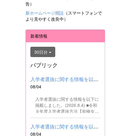
告）
新ホームページ開設
（スマートフォンで
より見やすく改良中）
新着情報
30日分
パブリック
入学者選抜に関する情報を以下に掲載しました。(2026.8.4) ■令和...
08/04
入学者選抜に関する情報を以下に
掲載しました。(2026.8.4) ■令和
９年度入学者選抜方法【前橋女子
高校】pdf はこちら ■群馬県教育
委員会webサイト 高校入試に関
入学者選抜に関する情報を以下に掲載しました。(2026.8.4) ■令和...
するページはこちら
08/04