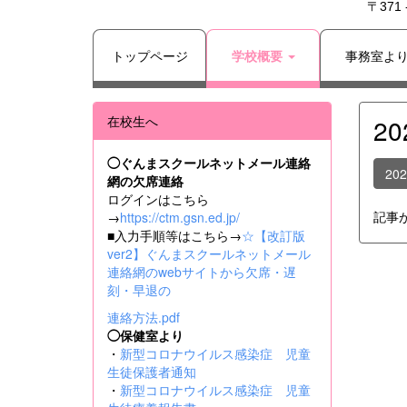
〒371
トップページ
学校概要
事務室よ
在校生へ
2
◯ぐんまスクールネットメール連絡
20
網の欠席連絡
ログインはこちら
記事
→
https://ctm.gsn.ed.jp/
■入力手順等はこちら→
☆【改訂版
ver2】ぐんまスクールネットメール
連絡網のwebサイトから欠席・遅
刻・早退の
連絡方法.pdf
◯保健室より
・
新型コロナウイルス感染症 児童
生徒保護者通知
・
新型コロナウイルス感染症 児童