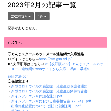
2023年2月の記事一覧
2023年2月
1件
記事がありません。
在校生へ
◯ぐんまスクールネットメール連絡網の欠席連絡
ログインはこちら→
https://ctm.gsn.ed.jp/
■入力手順等はこちら→
☆【改訂版ver2】ぐんまスクールネッ
トメール連絡網のwebサイトから欠席・遅刻・早退の
連絡方法.pdf
◯保健室より
・
新型コロナウイルス感染症 児童生徒保護者通知
・
新型コロナウイルス感染症 児童生徒療養報告書
・
新インフルエンザ保護者通知.pdf
・
新インフルエンザにおける療養報告書（2024）.pdf
・
出席停止措置について（通知,治癒証明）.pdf
・
保健だより