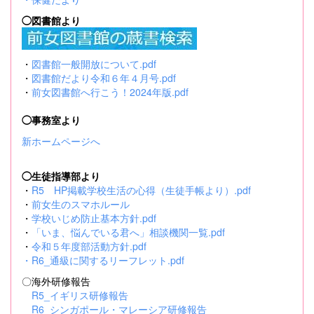
◯図書館より
・
図書館一般開放について.pdf
・
図書館だより令和６年４月号.pdf
・
前女図書館へ行こう！2024年版.pdf
◯事務室より
新ホームページへ
◯生徒指導部より
・
R5 HP掲載学校生活の心得（生徒手帳より）.pdf
・
前女生のスマホルール
・
学校いじめ防止基本方針.pdf
・
「いま、悩んでいる君へ」相談機関一覧.pdf
・
令和５年度部活動方針.pdf
・
R6_通級に関するリーフレット.pdf
〇海外研修報告
R5_イギリス研修報告
R6_シンガポール・マレーシア研修報告