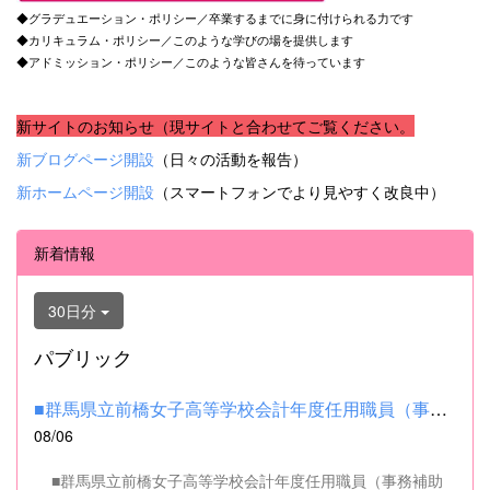
◆グラデュエーション・ポリシー／卒業するまでに身に付けられる力です
◆カリキュラム・ポリシー／このような学びの場を提供します
◆アドミッション・ポリシー／このような皆さんを待っています
新サイトのお知らせ（現サイトと合わせてご覧ください。
新ブログページ開設
（日々の活動を報告）
新ホームページ開設
（スマートフォンでより見やすく改良中）
新着情報
30日分
パブリック
■群馬県立前橋女子高等学校会計年度任用職員（事務補助職）の募集...
08/06
■群馬県立前橋女子高等学校会計年度任用職員（事務補助