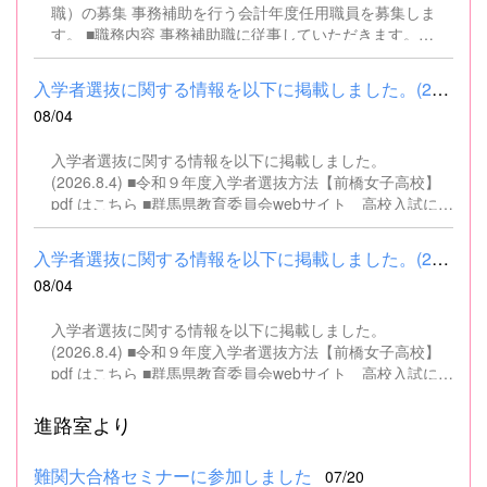
職）の募集 事務補助を行う会計年度任用職員を募集しま
す。 ■職務内容 事務補助職に従事していただきます。
SSH（スーパーサイエンスハイスクール）事業にかかるパ
ソコンでの文書・資料作成、データ入力・整理事務、電話
入学者選抜に関する情報を以下に掲載しました。(2026.8.4) ■令和...
対応、書類の整理、その他事務補助業務全般 ■募集人数 １
08/04
名 ■募集対象 以下の条件を満たしている方 基本的なパソコ
ン操作（Word、Excelなど）ができる方 なお、以下に該当
入学者選抜に関する情報を以下に掲載しました。
する方は、応募できませんので御了承ください。 （1）地
(2026.8.4) ■令和９年度入学者選抜方法【前橋女子高校】
方公務員法第16条に該当する者（以下のいずれかに該当す
pdf はこちら ■群馬県教育委員会webサイト 高校入試に関
る人） ・禁錮以上の刑に処せられ、その執行を終わるまで
するページはこちら
又は執行を受けることがなくなるまでの者 ・群馬県職員と
して懲戒免職の処分を受け、当該処分の日から2年を経過
入学者選抜に関する情報を以下に掲載しました。(2026.8.4) ■令和...
しない者 ・人事委員会又は公平委員会の委員の職にあっ
08/04
て、地方公務員法第60条から第63条までに規定する罪を犯
し、刑に処せられた者 ・日本国憲法又はその下に成立した
入学者選抜に関する情報を以下に掲載しました。
政府を暴力で破壊することを主張する政党その他の団体を
(2026.8.4) ■令和９年度入学者選抜方法【前橋女子高校】
結成し、又はこれに加入した者 （2）平成11年改正前の民
pdf はこちら ■群馬県教育委員会webサイト 高校入試に関
法の規定による準禁治産の宣告を受けている者（心...
するページはこちら
進路室より
難関大合格セミナーに参加しました
07/20