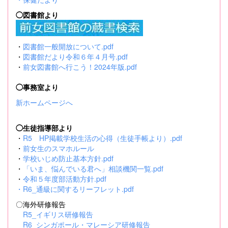
◯図書館より
・
図書館一般開放について.pdf
・
図書館だより令和６年４月号.pdf
・
前女図書館へ行こう！2024年版.pdf
◯事務室より
新ホームページへ
◯生徒指導部より
・
R5 HP掲載学校生活の心得（生徒手帳より）.pdf
・
前女生のスマホルール
・
学校いじめ防止基本方針.pdf
・
「いま、悩んでいる君へ」相談機関一覧.pdf
・
令和５年度部活動方針.pdf
・
R6_通級に関するリーフレット.pdf
〇海外研修報告
R5_イギリス研修報告
R6_シンガポール・マレーシア研修報告