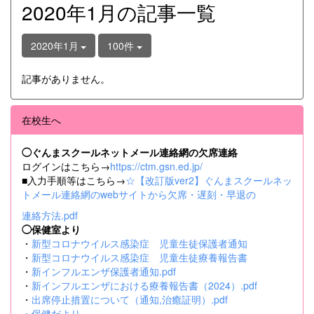
2020年1月の記事一覧
2020年1月
100件
記事がありません。
在校生へ
◯ぐんまスクールネットメール連絡網の欠席連絡
ログインはこちら→
https://ctm.gsn.ed.jp/
■入力手順等はこちら→
☆【改訂版ver2】ぐんまスクールネッ
トメール連絡網のwebサイトから欠席・遅刻・早退の
連絡方法.pdf
◯保健室より
・
新型コロナウイルス感染症 児童生徒保護者通知
・
新型コロナウイルス感染症 児童生徒療養報告書
・
新インフルエンザ保護者通知.pdf
・
新インフルエンザにおける療養報告書（2024）.pdf
・
出席停止措置について（通知,治癒証明）.pdf
・
保健だより