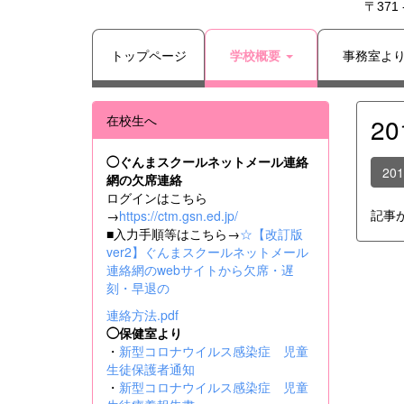
〒371
トップページ
学校概要
事務室よ
在校生へ
2
◯ぐんまスクールネットメール連絡
20
網の欠席連絡
ログインはこちら
記事
→
https://ctm.gsn.ed.jp/
■入力手順等はこちら→
☆【改訂版
ver2】ぐんまスクールネットメール
連絡網のwebサイトから欠席・遅
刻・早退の
連絡方法.pdf
◯保健室より
・
新型コロナウイルス感染症 児童
生徒保護者通知
・
新型コロナウイルス感染症 児童