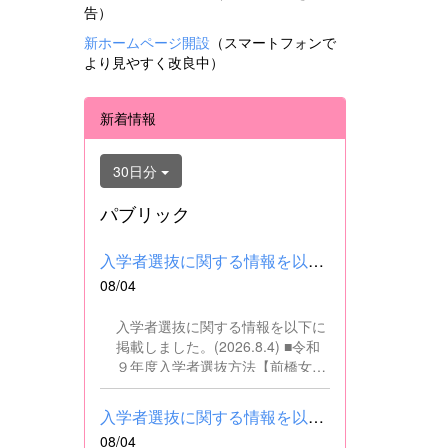
告）
新ホームページ開設
（スマートフォンで
より見やすく改良中）
新着情報
30日分
パブリック
入学者選抜に関する情報を以下に掲載しました。(2026.8.4) ■令和...
08/04
入学者選抜に関する情報を以下に
掲載しました。(2026.8.4) ■令和
９年度入学者選抜方法【前橋女子
高校】pdf はこちら ■群馬県教育
委員会webサイト 高校入試に関
入学者選抜に関する情報を以下に掲載しました。(2026.8.4) ■令和...
するページはこちら
08/04