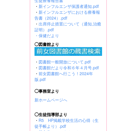
生徒療養報告書
・
新インフルエンザ保護者通知.pdf
・
新インフルエンザにおける療養報
告書（2024）.pdf
・
出席停止措置について（通知,治癒
証明）.pdf
・
保健だより
◯図書館より
・
図書館一般開放について.pdf
・
図書館だより令和６年４月号.pdf
・
前女図書館へ行こう！2024年
版.pdf
◯事務室より
新ホームページへ
◯生徒指導部より
・
R5 HP掲載学校生活の心得（生
徒手帳より）.pdf