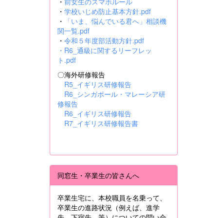
・
前女生のスマホルール
・
学校いじめ防止基本方針.pdf
・
「いま、悩んでいる君へ」相談機
関一覧.pdf
・
令和５年度部活動方針.pdf
・
R6_通級に関するリーフレッ
ト.pdf
〇海外研修報告
R5_イギリス研修報告
R6_シンガポール・マレーシア研
修報告
R6_イギリス研修報告
R7_イギリス研修報告書
同窓生・卒業生の皆さんへ
卒業生宅に、本校職員を名乗って、
卒業生の進路状況（例えば、進学
先、下宿先 等）についての問い合