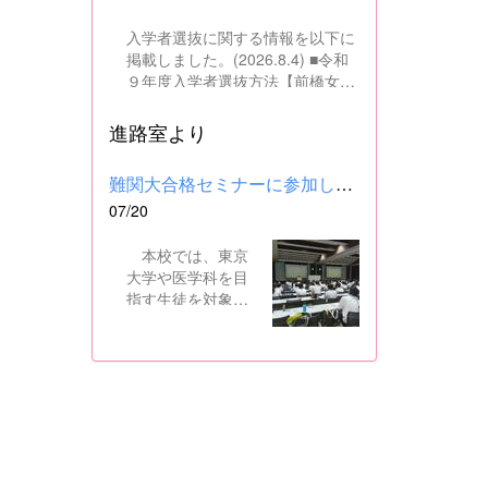
入学者選抜に関する情報を以下に
掲載しました。(2026.8.4) ■令和
９年度入学者選抜方法【前橋女子
高校】pdf はこちら ■群馬県教育
委員会webサイト 高校入試に関
進路室より
するページはこちら
難関大合格セミナーに参加しました
07/20
本校では、東京
大学や医学科を目
指す生徒を対象
に、県内の進学校
と共同で難関大合
格セミナーを行っ
ています。 12日
には、本校を会場
に群馬県高校3年生
東大合格セミナー
が開催され、本校