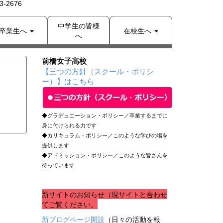
-2676
中学生の皆様
卒業生へ
在校生へ
へ
前橋女子高校
【三つの方針（スクール・ポリシ
ー）】はこちら
◆グラデュエーション・ポリシー／卒業するまでに
身に付けられる力です
◆カリキュラム・ポリシー／このような学びの場を
提供します
◆アドミッション・ポリシー／このような皆さんを
待っています
新サイトのお知らせ（現サイトと合わせ
てご覧ください。
新ブログページ開設
（日々の活動を報