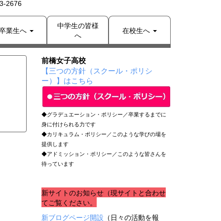
-2676
中学生の皆様
卒業生へ
在校生へ
へ
前橋女子高校
【三つの方針（スクール・ポリシ
ー）】はこちら
◆グラデュエーション・ポリシー／卒業するまでに
身に付けられる力です
◆カリキュラム・ポリシー／このような学びの場を
提供します
◆アドミッション・ポリシー／このような皆さんを
待っています
新サイトのお知らせ（現サイトと合わせ
てご覧ください。
新ブログページ開設
（日々の活動を報