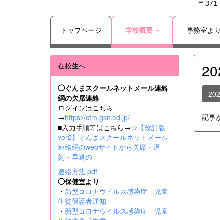
〒371
トップページ
学校概要
事務室よ
在校生へ
2
◯ぐんまスクールネットメール連絡
20
網の欠席連絡
ログインはこちら
記事
→
https://ctm.gsn.ed.jp/
■入力手順等はこちら→
☆【改訂版
ver2】ぐんまスクールネットメール
連絡網のwebサイトから欠席・遅
刻・早退の
連絡方法.pdf
◯保健室より
・
新型コロナウイルス感染症 児童
生徒保護者通知
・
新型コロナウイルス感染症 児童