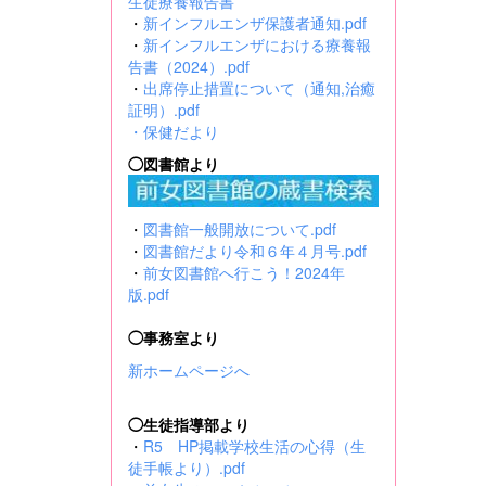
生徒療養報告書
・
新インフルエンザ保護者通知.pdf
・
新インフルエンザにおける療養報
告書（2024）.pdf
・
出席停止措置について（通知,治癒
証明）.pdf
・
保健だより
◯図書館より
・
図書館一般開放について.pdf
・
図書館だより令和６年４月号.pdf
・
前女図書館へ行こう！2024年
版.pdf
◯事務室より
新ホームページへ
◯生徒指導部より
・
R5 HP掲載学校生活の心得（生
徒手帳より）.pdf