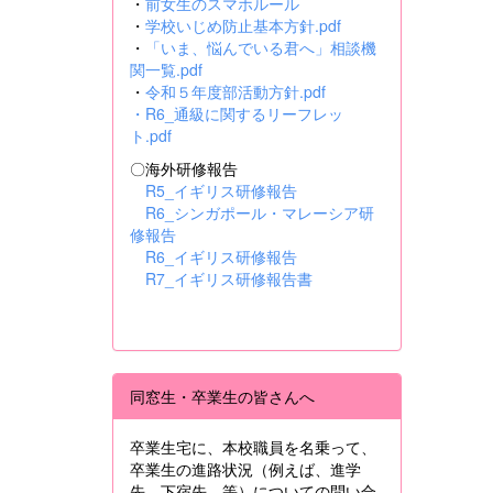
・
前女生のスマホルール
・
学校いじめ防止基本方針.pdf
・
「いま、悩んでいる君へ」相談機
関一覧.pdf
・
令和５年度部活動方針.pdf
・
R6_通級に関するリーフレッ
ト.pdf
〇海外研修報告
R5_イギリス研修報告
R6_シンガポール・マレーシア研
修報告
R6_イギリス研修報告
R7_イギリス研修報告書
同窓生・卒業生の皆さんへ
卒業生宅に、本校職員を名乗って、
卒業生の進路状況（例えば、進学
先、下宿先 等）についての問い合