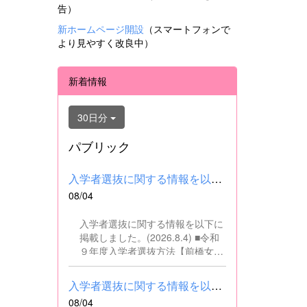
告）
新ホームページ開設
（スマートフォンで
より見やすく改良中）
新着情報
30日分
パブリック
入学者選抜に関する情報を以下に掲載しました。(2026.8.4) ■令和...
08/04
入学者選抜に関する情報を以下に
掲載しました。(2026.8.4) ■令和
９年度入学者選抜方法【前橋女子
高校】pdf はこちら ■群馬県教育
委員会webサイト 高校入試に関
入学者選抜に関する情報を以下に掲載しました。(2026.8.4) ■令和...
するページはこちら
08/04