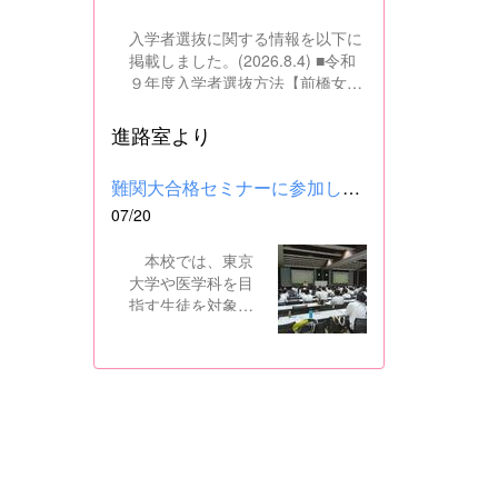
入学者選抜に関する情報を以下に
掲載しました。(2026.8.4) ■令和
９年度入学者選抜方法【前橋女子
高校】pdf はこちら ■群馬県教育
委員会webサイト 高校入試に関
進路室より
するページはこちら
難関大合格セミナーに参加しました
07/20
本校では、東京
大学や医学科を目
指す生徒を対象
に、県内の進学校
と共同で難関大合
格セミナーを行っ
ています。 12日
には、本校を会場
に群馬県高校3年生
東大合格セミナー
が開催され、本校