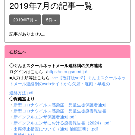
2019年7月の記事一覧
2019年7月
5件
記事がありません。
在校生へ
◯ぐんまスクールネットメール連絡網の欠席連絡
ログインはこちら→
https://ctm.gsn.ed.jp/
■入力手順等はこちら→
☆【改訂版ver2】ぐんまスクールネッ
トメール連絡網のwebサイトから欠席・遅刻・早退の
連絡方法.pdf
◯保健室より
・
新型コロナウイルス感染症 児童生徒保護者通知
・
新型コロナウイルス感染症 児童生徒療養報告書
・
新インフルエンザ保護者通知.pdf
・
新インフルエンザにおける療養報告書（2024）.pdf
・
出席停止措置について（通知,治癒証明）.pdf
・
保健だより