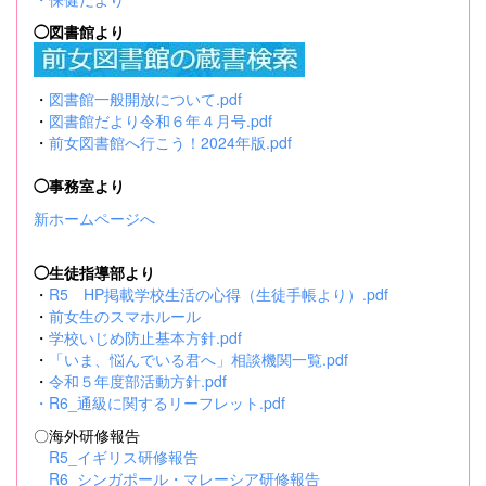
◯図書館より
・
図書館一般開放について.pdf
・
図書館だより令和６年４月号.pdf
・
前女図書館へ行こう！2024年版.pdf
◯事務室より
新ホームページへ
◯生徒指導部より
・
R5 HP掲載学校生活の心得（生徒手帳より）.pdf
・
前女生のスマホルール
・
学校いじめ防止基本方針.pdf
・
「いま、悩んでいる君へ」相談機関一覧.pdf
・
令和５年度部活動方針.pdf
・
R6_通級に関するリーフレット.pdf
〇海外研修報告
R5_イギリス研修報告
R6_シンガポール・マレーシア研修報告