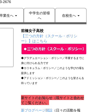
-2676
中学生の皆様
卒業生へ
在校生へ
へ
前橋女子高校
【三つの方針（スクール・ポリシ
ー）】はこちら
◆グラデュエーション・ポリシー／卒業するまでに
身に付けられる力です
◆カリキュラム・ポリシー／このような学びの場を
提供します
◆アドミッション・ポリシー／このような皆さんを
待っています
新サイトのお知らせ（現サイトと合わせ
てご覧ください。
新ブログページ開設
（日々の活動を報