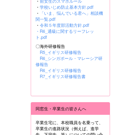
・
前女生のスマホルール
・
学校いじめ防止基本方針.pdf
・
「いま、悩んでいる君へ」相談機
関一覧.pdf
・
令和５年度部活動方針.pdf
・
R6_通級に関するリーフレッ
ト.pdf
〇海外研修報告
R5_イギリス研修報告
R6_シンガポール・マレーシア研
修報告
R6_イギリス研修報告
R7_イギリス研修報告書
同窓生・卒業生の皆さんへ
卒業生宅に、本校職員を名乗って、
卒業生の進路状況（例えば、進学
先、下宿先 等）についての問い合