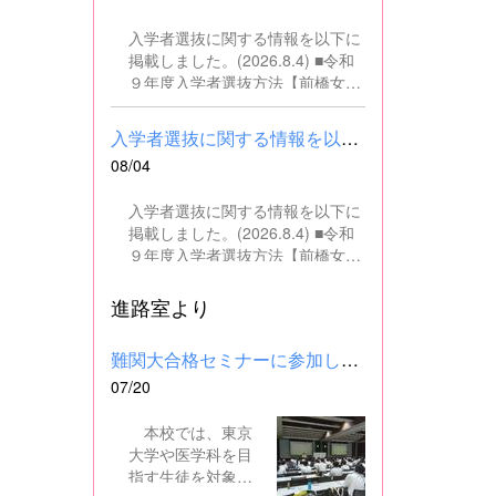
の文書・資料作成、データ入力・
入学者選抜に関する情報を以下に
整理事務、電話対応、書類の整
掲載しました。(2026.8.4) ■令和
理、その他事務補助業務全般 ■募
９年度入学者選抜方法【前橋女子
集人数 １名 ■募集対象 以下の条
高校】pdf はこちら ■群馬県教育
件を満たしている方 基本的なパソ
委員会webサイト 高校入試に関
コン操作（Word、Excelなど）が
入学者選抜に関する情報を以下に掲載しました。(2026.8.4) ■令和...
するページはこちら
できる方 なお、以下に該当する方
08/04
は、応募できませんので御了承く
ださい。 （1）地方公務員法第16
入学者選抜に関する情報を以下に
条に該当する者（以下のいずれか
掲載しました。(2026.8.4) ■令和
に該当する人） ・禁錮以上の刑に
９年度入学者選抜方法【前橋女子
処せられ、その執行を終わるまで
高校】pdf はこちら ■群馬県教育
又は執行を受けることがなくなる
委員会webサイト 高校入試に関
進路室より
までの者 ・群馬県職員として懲戒
するページはこちら
免職の処分を受け、当該処分の日
から2年を経過しない者 ・人事委
難関大合格セミナーに参加しました
員会又は公平委員会の委員の職に
07/20
あって、地方公務員法第60条から
第63条までに規定する罪を犯し、
本校では、東京
刑に処せられた者 ・日本国憲法又
大学や医学科を目
はその下に成立した政府を暴力で
指す生徒を対象
破壊することを主張する政党その