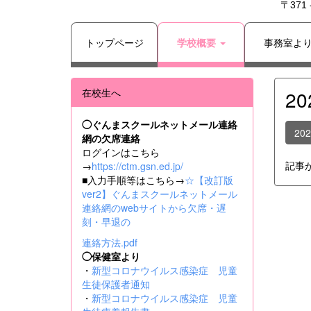
〒371
トップページ
学校概要
事務室よ
在校生へ
2
◯ぐんまスクールネットメール連絡
20
網の欠席連絡
ログインはこちら
記事
→
https://ctm.gsn.ed.jp/
■入力手順等はこちら→
☆【改訂版
ver2】ぐんまスクールネットメール
連絡網のwebサイトから欠席・遅
刻・早退の
連絡方法.pdf
◯保健室より
・
新型コロナウイルス感染症 児童
生徒保護者通知
・
新型コロナウイルス感染症 児童