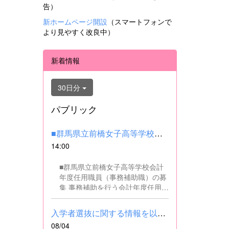
告）
新ホームページ開設
（スマートフォンで
より見やすく改良中）
新着情報
30日分
パブリック
■群馬県立前橋女子高等学校会計年度任用職員（事務補助職）の募集...
14:00
■群馬県立前橋女子高等学校会計
年度任用職員（事務補助職）の募
集 事務補助を行う会計年度任用職
員を募集します。 ■職務内容 事務
補助職に従事していただきます。
入学者選抜に関する情報を以下に掲載しました。(2026.8.4) ■令和...
SSH（スーパーサイエンスハイス
08/04
クール）事業にかかるパソコンで