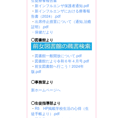
生徒療養報告書
・
新インフルエンザ保護者通知.pdf
・
新インフルエンザにおける療養報
告書（2024）.pdf
・
出席停止措置について（通知,治癒
証明）.pdf
・
保健だより
◯図書館より
・
図書館一般開放について.pdf
・
図書館だより令和６年４月号.pdf
・
前女図書館へ行こう！2024年
版.pdf
◯事務室より
新ホームページへ
◯生徒指導部より
・
R5 HP掲載学校生活の心得（生
徒手帳より）.pdf