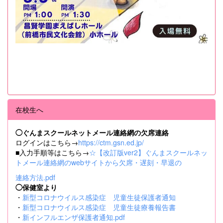
在校生へ
◯ぐんまスクールネットメール連絡網の欠席連絡
ログインはこちら→
https://ctm.gsn.ed.jp/
■入力手順等はこちら→
☆【改訂版ver2】ぐんまスクールネッ
トメール連絡網のwebサイトから欠席・遅刻・早退の
連絡方法.pdf
◯保健室より
・
新型コロナウイルス感染症 児童生徒保護者通知
・
新型コロナウイルス感染症 児童生徒療養報告書
・
新インフルエンザ保護者通知.pdf