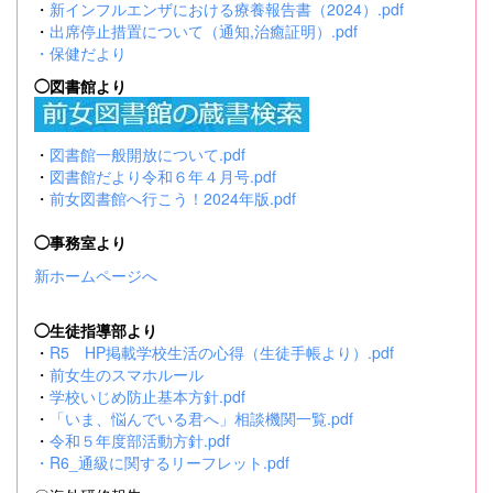
・
新インフルエンザにおける療養報告書（2024）.pdf
・
出席停止措置について（通知,治癒証明）.pdf
・
保健だより
◯図書館より
・
図書館一般開放について.pdf
・
図書館だより令和６年４月号.pdf
・
前女図書館へ行こう！2024年版.pdf
◯事務室より
新ホームページへ
◯生徒指導部より
・
R5 HP掲載学校生活の心得（生徒手帳より）.pdf
・
前女生のスマホルール
・
学校いじめ防止基本方針.pdf
・
「いま、悩んでいる君へ」相談機関一覧.pdf
・
令和５年度部活動方針.pdf
・
R6_通級に関するリーフレット.pdf