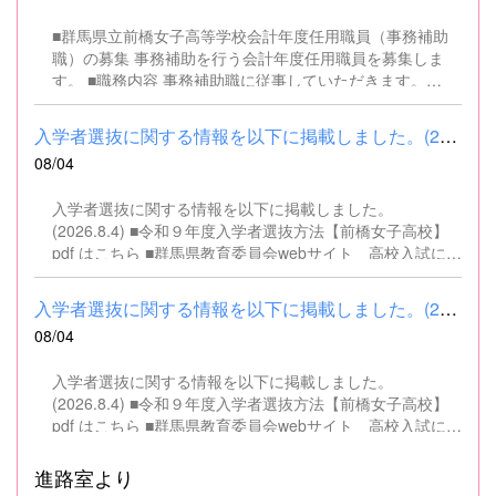
■群馬県立前橋女子高等学校会計年度任用職員（事務補助
職）の募集 事務補助を行う会計年度任用職員を募集しま
す。 ■職務内容 事務補助職に従事していただきます。
SSH（スーパーサイエンスハイスクール）事業にかかるパ
ソコンでの文書・資料作成、データ入力・整理事務、電話
入学者選抜に関する情報を以下に掲載しました。(2026.8.4) ■令和...
対応、書類の整理、その他事務補助業務全般 ■募集人数 １
08/04
名 ■募集対象 以下の条件を満たしている方 基本的なパソコ
ン操作（Word、Excelなど）ができる方 なお、以下に該当
入学者選抜に関する情報を以下に掲載しました。
する方は、応募できませんので御了承ください。 （1）地
(2026.8.4) ■令和９年度入学者選抜方法【前橋女子高校】
方公務員法第16条に該当する者（以下のいずれかに該当す
pdf はこちら ■群馬県教育委員会webサイト 高校入試に関
る人） ・禁錮以上の刑に処せられ、その執行を終わるまで
するページはこちら
又は執行を受けることがなくなるまでの者 ・群馬県職員と
して懲戒免職の処分を受け、当該処分の日から2年を経過
入学者選抜に関する情報を以下に掲載しました。(2026.8.4) ■令和...
しない者 ・人事委員会又は公平委員会の委員の職にあっ
08/04
て、地方公務員法第60条から第63条までに規定する罪を犯
し、刑に処せられた者 ・日本国憲法又はその下に成立した
入学者選抜に関する情報を以下に掲載しました。
政府を暴力で破壊することを主張する政党その他の団体を
(2026.8.4) ■令和９年度入学者選抜方法【前橋女子高校】
結成し、又はこれに加入した者 （2）平成11年改正前の民
pdf はこちら ■群馬県教育委員会webサイト 高校入試に関
法の規定による準禁治産の宣告を受けている者（心...
するページはこちら
進路室より