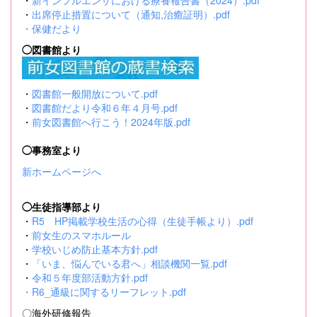
・
新インフルエンザにおける療養報告書（2024）.pdf
・
出席停止措置について（通知,治癒証明）.pdf
・
保健だより
◯図書館より
・
図書館一般開放について.pdf
・
図書館だより令和６年４月号.pdf
・
前女図書館へ行こう！2024年版.pdf
◯事務室より
新ホームページへ
◯生徒指導部より
・
R5 HP掲載学校生活の心得（生徒手帳より）.pdf
・
前女生のスマホルール
・
学校いじめ防止基本方針.pdf
・
「いま、悩んでいる君へ」相談機関一覧.pdf
・
令和５年度部活動方針.pdf
・
R6_通級に関するリーフレット.pdf
〇海外研修報告