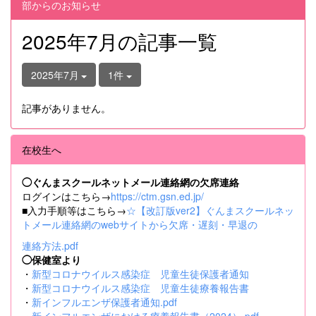
部からのお知らせ
2025年7月の記事一覧
2025年7月
1件
記事がありません。
在校生へ
◯ぐんまスクールネットメール連絡網の欠席連絡
ログインはこちら→
https://ctm.gsn.ed.jp/
■入力手順等はこちら→
☆【改訂版ver2】ぐんまスクールネッ
トメール連絡網のwebサイトから欠席・遅刻・早退の
連絡方法.pdf
◯保健室より
・
新型コロナウイルス感染症 児童生徒保護者通知
・
新型コロナウイルス感染症 児童生徒療養報告書
・
新インフルエンザ保護者通知.pdf