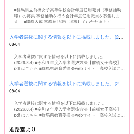
■群馬県立前橋女子高等学校会計年度任用職員（事務補助
職）の募集 事務補助を行う会計年度任用職員を募集しま
す。 ■職務内容 事務補助職に従事していただきます。
SSH（スーパーサイエンスハイスクール）事業にかかるパ
ソコンでの文書・資料作成、データ入力・整理事務、電話
入学者選抜に関する情報を以下に掲載しました。(2026.8.4) ■令和...
対応、書類の整理、その他事務補助業務全般 ■募集人数 １
08/04
名 ■募集対象 以下の条件を満たしている方 基本的なパソコ
ン操作（Word、Excelなど）ができる方 なお、以下に該当
入学者選抜に関する情報を以下に掲載しました。
する方は、応募できませんので御了承ください。 （1）地
(2026.8.4) ■令和９年度入学者選抜方法【前橋女子高校】
方公務員法第16条に該当する者（以下のいずれかに該当す
pdf はこちら ■群馬県教育委員会webサイト 高校入試に関
る人） ・禁錮以上の刑に処せられ、その執行を終わるまで
するページはこちら
又は執行を受けることがなくなるまでの者 ・群馬県職員と
して懲戒免職の処分を受け、当該処分の日から2年を経過
入学者選抜に関する情報を以下に掲載しました。(2026.8.4) ■令和...
しない者 ・人事委員会又は公平委員会の委員の職にあっ
08/04
て、地方公務員法第60条から第63条までに規定する罪を犯
し、刑に処せられた者 ・日本国憲法又はその下に成立した
入学者選抜に関する情報を以下に掲載しました。
政府を暴力で破壊することを主張する政党その他の団体を
(2026.8.4) ■令和９年度入学者選抜方法【前橋女子高校】
結成し、又はこれに加入した者 （2）平成11年改正前の民
pdf はこちら ■群馬県教育委員会webサイト 高校入試に関
法の規定による準禁治産の宣告を受けている者（心...
するページはこちら
進路室より