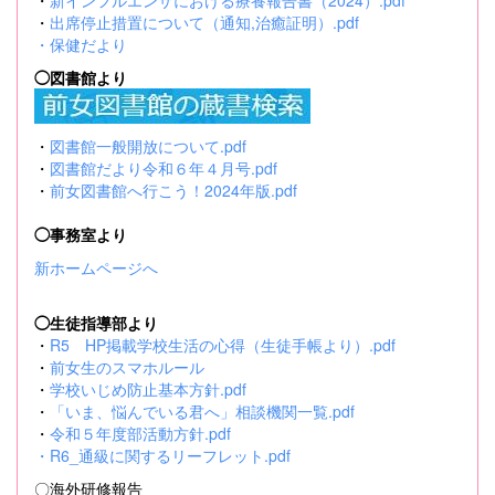
・
新インフルエンザにおける療養報告書（2024）.pdf
・
出席停止措置について（通知,治癒証明）.pdf
・
保健だより
◯図書館より
・
図書館一般開放について.pdf
・
図書館だより令和６年４月号.pdf
・
前女図書館へ行こう！2024年版.pdf
◯事務室より
新ホームページへ
◯生徒指導部より
・
R5 HP掲載学校生活の心得（生徒手帳より）.pdf
・
前女生のスマホルール
・
学校いじめ防止基本方針.pdf
・
「いま、悩んでいる君へ」相談機関一覧.pdf
・
令和５年度部活動方針.pdf
・
R6_通級に関するリーフレット.pdf
〇海外研修報告