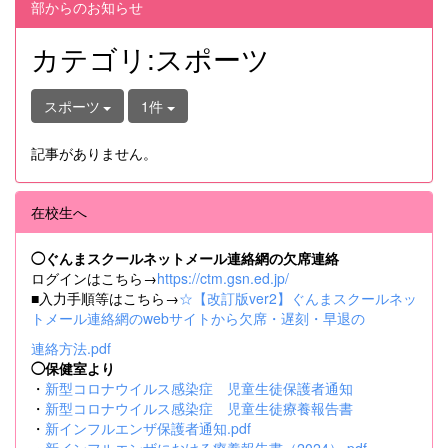
部からのお知らせ
カテゴリ:スポーツ
スポーツ
1件
記事がありません。
在校生へ
◯ぐんまスクールネットメール連絡網の欠席連絡
ログインはこちら→
https://ctm.gsn.ed.jp/
■入力手順等はこちら→
☆【改訂版ver2】ぐんまスクールネッ
トメール連絡網のwebサイトから欠席・遅刻・早退の
連絡方法.pdf
◯保健室より
・
新型コロナウイルス感染症 児童生徒保護者通知
・
新型コロナウイルス感染症 児童生徒療養報告書
・
新インフルエンザ保護者通知.pdf