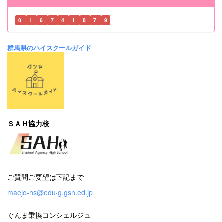
0
1
6
7
4
1
8
7
9
群馬県のハイスクールガイド
ＳＡＨ協力校
ご質問ご要望は下記まで
maejo-hs@edu-g.gsn.ed.jp
ぐんま乗換コンシェルジュ