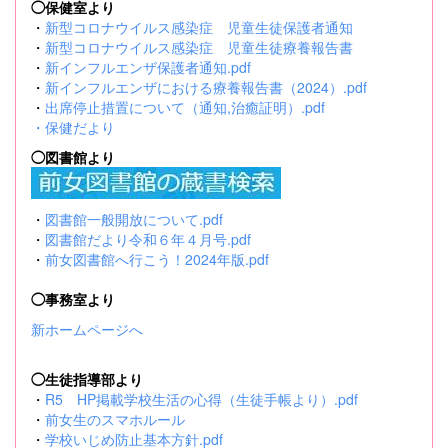
◯保健室より
・
新型コロナウイルス感染症 児童生徒保護者通知
・
新型コロナウイルス感染症 児童生徒療養報告書
・
新インフルエンザ保護者通知.pdf
・
新インフルエンザにおける療養報告書（2024）.pdf
・
出席停止措置について（通知,治癒証明）.pdf
・
保健だより
◯図書館より
・
図書館一般開放について.pdf
・
図書館だより令和６年４月号.pdf
・
前女図書館へ行こう！2024年版.pdf
◯事務室より
新ホームページへ
◯生徒指導部より
・
R5 HP掲載学校生活の心得（生徒手帳より）.pdf
・
前女生のスマホルール
・
学校いじめ防止基本方針.pdf