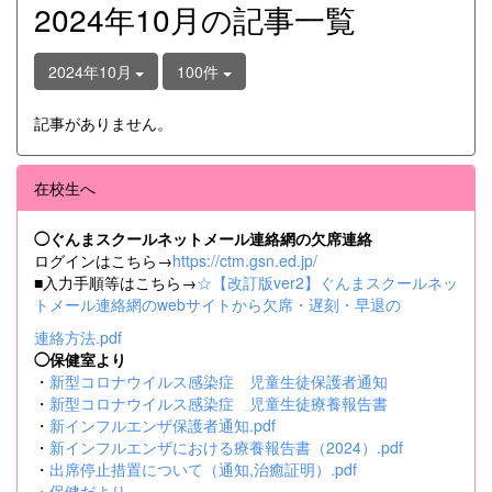
2024年10月の記事一覧
2024年10月
100件
記事がありません。
在校生へ
◯ぐんまスクールネットメール連絡網の欠席連絡
ログインはこちら→
https://ctm.gsn.ed.jp/
■入力手順等はこちら→
☆【改訂版ver2】ぐんまスクールネッ
トメール連絡網のwebサイトから欠席・遅刻・早退の
連絡方法.pdf
◯保健室より
・
新型コロナウイルス感染症 児童生徒保護者通知
・
新型コロナウイルス感染症 児童生徒療養報告書
・
新インフルエンザ保護者通知.pdf
・
新インフルエンザにおける療養報告書（2024）.pdf
・
出席停止措置について（通知,治癒証明）.pdf
・
保健だより