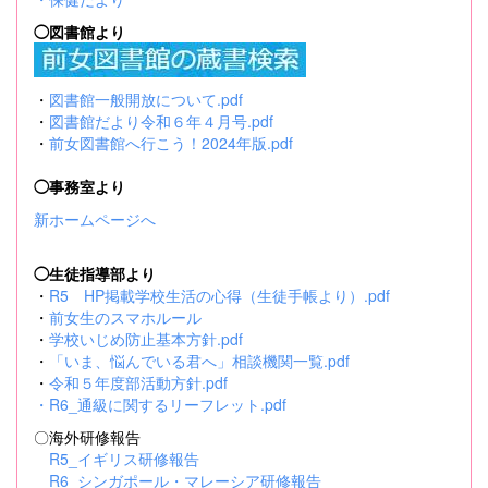
◯図書館より
・
図書館一般開放について.pdf
・
図書館だより令和６年４月号.pdf
・
前女図書館へ行こう！2024年版.pdf
◯事務室より
新ホームページへ
◯生徒指導部より
・
R5 HP掲載学校生活の心得（生徒手帳より）.pdf
・
前女生のスマホルール
・
学校いじめ防止基本方針.pdf
・
「いま、悩んでいる君へ」相談機関一覧.pdf
・
令和５年度部活動方針.pdf
・
R6_通級に関するリーフレット.pdf
〇海外研修報告
R5_イギリス研修報告
R6_シンガポール・マレーシア研修報告