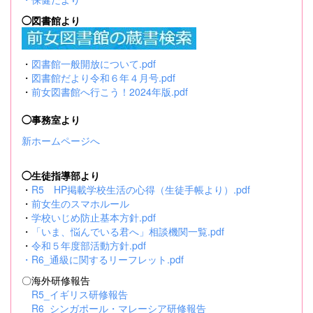
◯図書館より
・
図書館一般開放について.pdf
・
図書館だより令和６年４月号.pdf
・
前女図書館へ行こう！2024年版.pdf
◯事務室より
新ホームページへ
◯生徒指導部より
・
R5 HP掲載学校生活の心得（生徒手帳より）.pdf
・
前女生のスマホルール
・
学校いじめ防止基本方針.pdf
・
「いま、悩んでいる君へ」相談機関一覧.pdf
・
令和５年度部活動方針.pdf
・
R6_通級に関するリーフレット.pdf
〇海外研修報告
R5_イギリス研修報告
R6_シンガポール・マレーシア研修報告