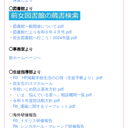
◯図書館より
・
図書館一般開放について.pdf
・
図書館だより令和６年４月号.pdf
・
前女図書館へ行こう！2024年版.pdf
◯事務室より
新ホームページへ
◯生徒指導部より
・
R5 HP掲載学校生活の心得（生徒手帳より）.pdf
・
前女生のスマホルール
・
学校いじめ防止基本方針.pdf
・
「いま、悩んでいる君へ」相談機関一覧.pdf
・
令和５年度部活動方針.pdf
・
R6_通級に関するリーフレット.pdf
〇海外研修報告
R5_イギリス研修報告
R6_シンガポール・マレーシア研修報告