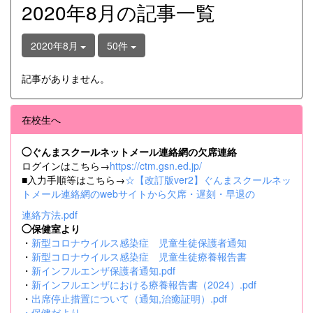
2020年8月の記事一覧
2020年8月
50件
記事がありません。
在校生へ
◯ぐんまスクールネットメール連絡網の欠席連絡
ログインはこちら→
https://ctm.gsn.ed.jp/
■入力手順等はこちら→
☆【改訂版ver2】ぐんまスクールネッ
トメール連絡網のwebサイトから欠席・遅刻・早退の
連絡方法.pdf
◯保健室より
・
新型コロナウイルス感染症 児童生徒保護者通知
・
新型コロナウイルス感染症 児童生徒療養報告書
・
新インフルエンザ保護者通知.pdf
・
新インフルエンザにおける療養報告書（2024）.pdf
・
出席停止措置について（通知,治癒証明）.pdf
・
保健だより