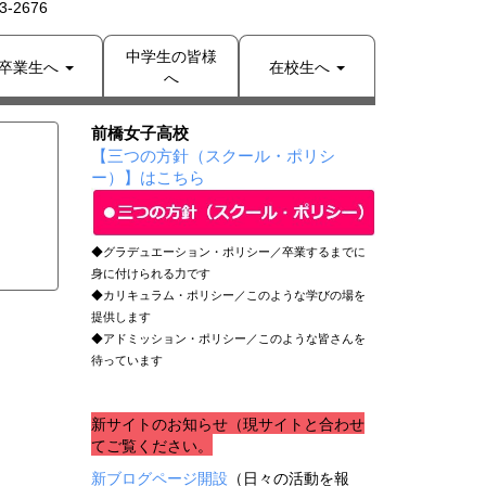
-2676
中学生の皆様
卒業生へ
在校生へ
へ
前橋女子高校
【三つの方針（スクール・ポリシ
ー）】はこちら
◆グラデュエーション・ポリシー／卒業するまでに
身に付けられる力です
◆カリキュラム・ポリシー／このような学びの場を
提供します
◆アドミッション・ポリシー／このような皆さんを
待っています
新サイトのお知らせ（現サイトと合わせ
てご覧ください。
新ブログページ開設
（日々の活動を報