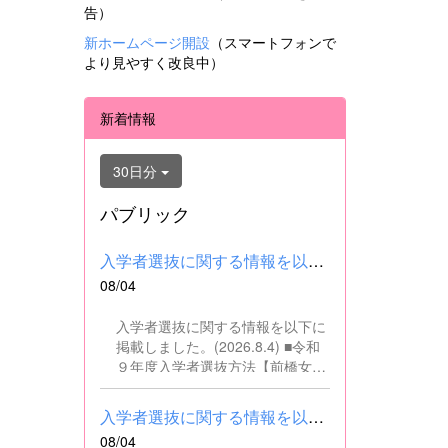
告）
新ホームページ開設
（スマートフォンで
より見やすく改良中）
新着情報
30日分
パブリック
入学者選抜に関する情報を以下に掲載しました。(2026.8.4) ■令和...
08/04
入学者選抜に関する情報を以下に
掲載しました。(2026.8.4) ■令和
９年度入学者選抜方法【前橋女子
高校】pdf はこちら ■群馬県教育
委員会webサイト 高校入試に関
入学者選抜に関する情報を以下に掲載しました。(2026.8.4) ■令和...
するページはこちら
08/04