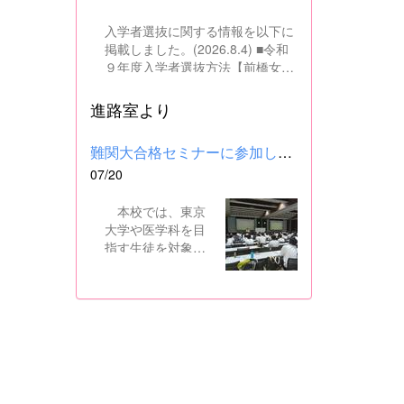
入学者選抜に関する情報を以下に
掲載しました。(2026.8.4) ■令和
９年度入学者選抜方法【前橋女子
高校】pdf はこちら ■群馬県教育
委員会webサイト 高校入試に関
進路室より
するページはこちら
難関大合格セミナーに参加しました
07/20
本校では、東京
大学や医学科を目
指す生徒を対象
に、県内の進学校
と共同で難関大合
格セミナーを行っ
ています。 12日
には、本校を会場
に群馬県高校3年生
東大合格セミナー
が開催され、本校