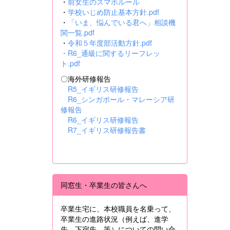
・
前女生のスマホルール
・
学校いじめ防止基本方針.pdf
・
「いま、悩んでいる君へ」相談機
関一覧.pdf
・
令和５年度部活動方針.pdf
・
R6_通級に関するリーフレッ
ト.pdf
〇海外研修報告
R5_イギリス研修報告
R6_シンガポール・マレーシア研
修報告
R6_イギリス研修報告
R7_イギリス研修報告書
同窓生・卒業生の皆さんへ
卒業生宅に、本校職員を名乗って、
卒業生の進路状況（例えば、進学
先、下宿先 等）についての問い合