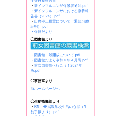
生徒療養報告書
・
新インフルエンザ保護者通知.pdf
・
新インフルエンザにおける療養報
告書（2024）.pdf
・
出席停止措置について（通知,治癒
証明）.pdf
・
保健だより
◯図書館より
・
図書館一般開放について.pdf
・
図書館だより令和６年４月号.pdf
・
前女図書館へ行こう！2024年
版.pdf
◯事務室より
新ホームページへ
◯生徒指導部より
・
R5 HP掲載学校生活の心得（生
徒手帳より）.pdf