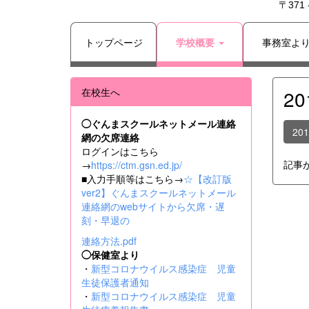
〒371
トップページ
学校概要
事務室よ
在校生へ
2
◯ぐんまスクールネットメール連絡
20
網の欠席連絡
ログインはこちら
記事
→
https://ctm.gsn.ed.jp/
■入力手順等はこちら→
☆【改訂版
ver2】ぐんまスクールネットメール
連絡網のwebサイトから欠席・遅
刻・早退の
連絡方法.pdf
◯保健室より
・
新型コロナウイルス感染症 児童
生徒保護者通知
・
新型コロナウイルス感染症 児童