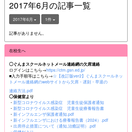
2017年6月の記事一覧
2017年6月
1件
記事がありません。
在校生へ
◯ぐんまスクールネットメール連絡網の欠席連絡
ログインはこちら→
https://ctm.gsn.ed.jp/
■入力手順等はこちら→
☆【改訂版ver2】ぐんまスクールネッ
トメール連絡網のwebサイトから欠席・遅刻・早退の
連絡方法.pdf
◯保健室より
・
新型コロナウイルス感染症 児童生徒保護者通知
・
新型コロナウイルス感染症 児童生徒療養報告書
・
新インフルエンザ保護者通知.pdf
・
新インフルエンザにおける療養報告書（2024）.pdf
・
出席停止措置について（通知,治癒証明）.pdf
・
保健だより