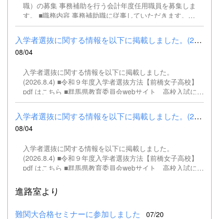
職）の募集 事務補助を行う会計年度任用職員を募集しま
す。 ■職務内容 事務補助職に従事していただきます。
SSH（スーパーサイエンスハイスクール）事業にかかるパ
ソコンでの文書・資料作成、データ入力・整理事務、電話
入学者選抜に関する情報を以下に掲載しました。(2026.8.4) ■令和...
対応、書類の整理、その他事務補助業務全般 ■募集人数 １
08/04
名 ■募集対象 以下の条件を満たしている方 基本的なパソコ
ン操作（Word、Excelなど）ができる方 なお、以下に該当
入学者選抜に関する情報を以下に掲載しました。
する方は、応募できませんので御了承ください。 （1）地
(2026.8.4) ■令和９年度入学者選抜方法【前橋女子高校】
方公務員法第16条に該当する者（以下のいずれかに該当す
pdf はこちら ■群馬県教育委員会webサイト 高校入試に関
る人） ・禁錮以上の刑に処せられ、その執行を終わるまで
するページはこちら
又は執行を受けることがなくなるまでの者 ・群馬県職員と
して懲戒免職の処分を受け、当該処分の日から2年を経過
入学者選抜に関する情報を以下に掲載しました。(2026.8.4) ■令和...
しない者 ・人事委員会又は公平委員会の委員の職にあっ
08/04
て、地方公務員法第60条から第63条までに規定する罪を犯
し、刑に処せられた者 ・日本国憲法又はその下に成立した
入学者選抜に関する情報を以下に掲載しました。
政府を暴力で破壊することを主張する政党その他の団体を
(2026.8.4) ■令和９年度入学者選抜方法【前橋女子高校】
結成し、又はこれに加入した者 （2）平成11年改正前の民
pdf はこちら ■群馬県教育委員会webサイト 高校入試に関
法の規定による準禁治産の宣告を受けている者（心...
するページはこちら
進路室より
難関大合格セミナーに参加しました
07/20