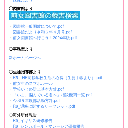
◯図書館より
・
図書館一般開放について.pdf
・
図書館だより令和６年４月号.pdf
・
前女図書館へ行こう！2024年版.pdf
◯事務室より
新ホームページへ
◯生徒指導部より
・
R5 HP掲載学校生活の心得（生徒手帳より）.pdf
・
前女生のスマホルール
・
学校いじめ防止基本方針.pdf
・
「いま、悩んでいる君へ」相談機関一覧.pdf
・
令和５年度部活動方針.pdf
・
R6_通級に関するリーフレット.pdf
〇海外研修報告
R5_イギリス研修報告
R6_シンガポール・マレーシア研修報告