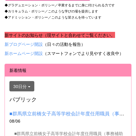
◆グラデュエーション・ポリシー／卒業するまでに身に付けられる力です
◆カリキュラム・ポリシー／このような学びの場を提供します
◆アドミッション・ポリシー／このような皆さんを待っています
新サイトのお知らせ（現サイトと合わせてご覧ください。
新ブログページ開設
（日々の活動を報告）
新ホームページ開設
（スマートフォンでより見やすく改良中）
新着情報
30日分
パブリック
■群馬県立前橋女子高等学校会計年度任用職員（事務補助職）の募集...
08/06
■群馬県立前橋女子高等学校会計年度任用職員（事務補助