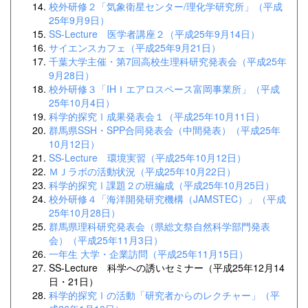
校外研修２「気象衛星センター/理化学研究所」（平成
25年9月9日）
SS-Lecture 医学者講座２（平成25年9月14日）
サイエンスカフェ（平成25年9月21日）
千葉大学主催・第7回高校生理科研究発表会（平成25年
9月28日）
校外研修３「IHＩエアロスペース富岡事業所」（平成
25年10月4日）
科学的探究Ⅰ成果発表会１（平成25年10月11日）
群馬県SSH・SPP合同発表会（中間発表）（平成25年
10月12日）
SS-Lecture 環境実習（平成25年10月12日）
ＭＪラボの活動状況（平成25年10月22日）
科学的探究Ⅰ課題２の班編成（平成25年10月25日）
校外研修４「海洋開発研究機構（JAMSTEC）」（平成
25年10月28日）
群馬県理科研究発表会（県総文祭自然科学部門発表
会）（平成25年11月3日）
一年生 大学・企業訪問（平成25年11月15日）
SS-Lecture 科学への誘いセミナー（平成25年12月14
日・21日）
科学的探究Ⅰの活動「研究者からのレクチャー」（平