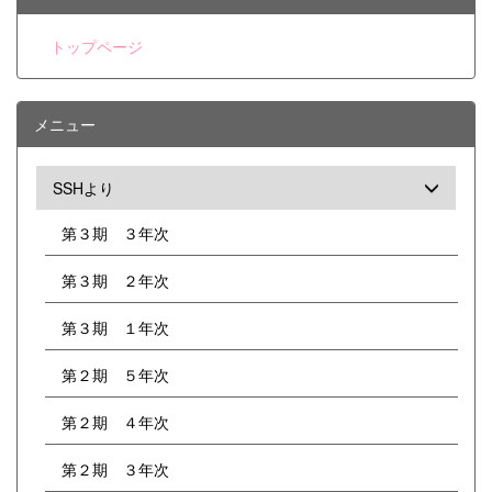
るための答案作成力をつけるためのノウハウ
を伝授していただきました。 また、19日
トップページ
には群馬パース大学を会場に、群馬県高校生
医学科小論文セミナーが行われ、本校2・3
年生計24名が参加しました。代々木ゼミナ
ールから小論文対策の専門の先生をお招き
メニュー
し、医系小論文の作成法について丸1日講義
をしていただきました。 どちらも同じ目標
をもつ者どうし、他校の生徒との交流を通じ
SSHより
て大きな刺激を得てきたようです。
第３期 ３年次
第３期 ２年次
第３期 １年次
第２期 ５年次
第２期 ４年次
第２期 ３年次