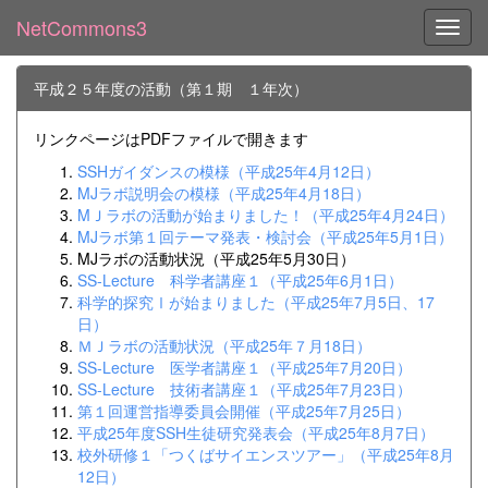
NetCommons3
Toggl
平成２５年度の活動（第１期 １年次）
リンクページはPDFファイルで開きます
SSHガイダンスの模様（平成25年4月12日）
MJラボ説明会の模様（平成25年4月18日）
MＪラボの活動が始まりました！（平成25年4月24日）
MJラボ第１回テーマ発表・検討会（平成25年5月1日）
MJラボの活動状況（平成25年5月30日）
SS-Lecture 科学者講座１（平成25年6月1日）
科学的探究Ⅰが始まりました（平成25年7月5日、17
日）
ＭＪラボの活動状況（平成25年７月18日）
SS-Lecture 医学者講座１（平成25年7月20日）
SS-Lecture 技術者講座１（平成25年7月23日）
第１回運営指導委員会開催（平成25年7月25日）
平成25年度SSH生徒研究発表会（平成25年8月7日）
校外研修１「つくばサイエンスツアー」（平成25年8月
12日）