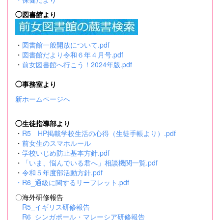
◯図書館より
・
図書館一般開放について.pdf
・
図書館だより令和６年４月号.pdf
・
前女図書館へ行こう！2024年版.pdf
◯事務室より
新ホームページへ
◯生徒指導部より
・
R5 HP掲載学校生活の心得（生徒手帳より）.pdf
・
前女生のスマホルール
・
学校いじめ防止基本方針.pdf
・
「いま、悩んでいる君へ」相談機関一覧.pdf
・
令和５年度部活動方針.pdf
・
R6_通級に関するリーフレット.pdf
〇海外研修報告
R5_イギリス研修報告
R6_シンガポール・マレーシア研修報告