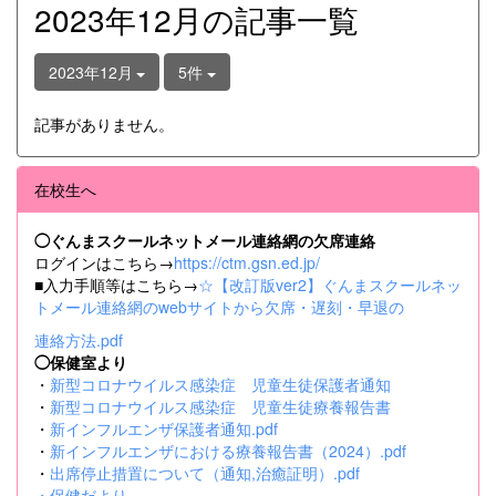
2023年12月の記事一覧
2023年12月
5件
記事がありません。
在校生へ
◯ぐんまスクールネットメール連絡網の欠席連絡
ログインはこちら→
https://ctm.gsn.ed.jp/
■入力手順等はこちら→
☆【改訂版ver2】ぐんまスクールネッ
トメール連絡網のwebサイトから欠席・遅刻・早退の
連絡方法.pdf
◯保健室より
・
新型コロナウイルス感染症 児童生徒保護者通知
・
新型コロナウイルス感染症 児童生徒療養報告書
・
新インフルエンザ保護者通知.pdf
・
新インフルエンザにおける療養報告書（2024）.pdf
・
出席停止措置について（通知,治癒証明）.pdf
・
保健だより