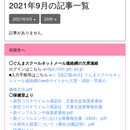
2021年9月の記事一覧
2021年9月
20件
記事がありません。
在校生へ
◯ぐんまスクールネットメール連絡網の欠席連絡
ログインはこちら→
https://ctm.gsn.ed.jp/
■入力手順等はこちら→
☆【改訂版ver2】ぐんまスクールネッ
トメール連絡網のwebサイトから欠席・遅刻・早退の
連絡方法.pdf
◯保健室より
・
新型コロナウイルス感染症 児童生徒保護者通知
・
新型コロナウイルス感染症 児童生徒療養報告書
・
新インフルエンザ保護者通知.pdf
・
新インフルエンザにおける療養報告書（2024）.pdf
・
出席停止措置について（通知,治癒証明）.pdf
・
保健だより