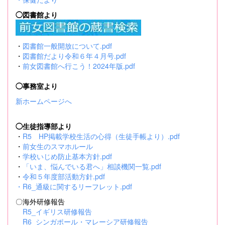
◯図書館より
・
図書館一般開放について.pdf
・
図書館だより令和６年４月号.pdf
・
前女図書館へ行こう！2024年版.pdf
◯事務室より
新ホームページへ
◯生徒指導部より
・
R5 HP掲載学校生活の心得（生徒手帳より）.pdf
・
前女生のスマホルール
・
学校いじめ防止基本方針.pdf
・
「いま、悩んでいる君へ」相談機関一覧.pdf
・
令和５年度部活動方針.pdf
・
R6_通級に関するリーフレット.pdf
〇海外研修報告
R5_イギリス研修報告
R6_シンガポール・マレーシア研修報告