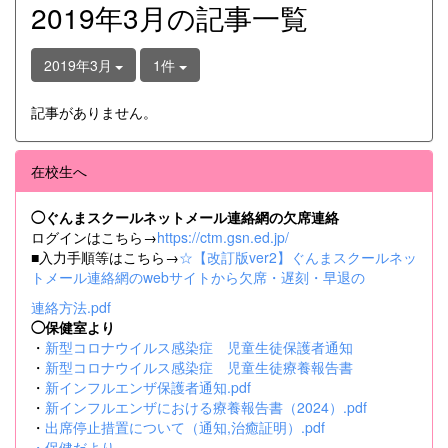
2019年3月の記事一覧
2019年3月
1件
記事がありません。
在校生へ
◯ぐんまスクールネットメール連絡網の欠席連絡
ログインはこちら→
https://ctm.gsn.ed.jp/
■入力手順等はこちら→
☆【改訂版ver2】ぐんまスクールネッ
トメール連絡網のwebサイトから欠席・遅刻・早退の
連絡方法.pdf
◯保健室より
・
新型コロナウイルス感染症 児童生徒保護者通知
・
新型コロナウイルス感染症 児童生徒療養報告書
・
新インフルエンザ保護者通知.pdf
・
新インフルエンザにおける療養報告書（2024）.pdf
・
出席停止措置について（通知,治癒証明）.pdf
・
保健だより