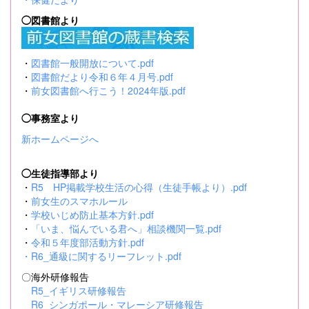
◯図書館より
・
図書館一般開放について.pdf
・
図書館だより令和６年４月号.pdf
・
前女図書館へ行こう！2024年版.pdf
◯事務室より
新ホームページへ
◯生徒指導部より
・
R5 HP掲載学校生活の心得（生徒手帳より）.pdf
・
前女生のスマホルール
・
学校いじめ防止基本方針.pdf
・
「いま、悩んでいる君へ」相談機関一覧.pdf
・
令和５年度部活動方針.pdf
・
R6_通級に関するリーフレット.pdf
〇海外研修報告
R5_イギリス研修報告
R6_シンガポール・マレーシア研修報告