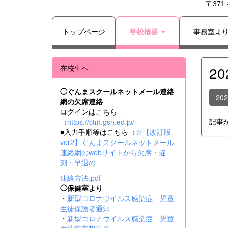
〒371
トップページ
学校概要
事務室よ
在校生へ
2
◯ぐんまスクールネットメール連絡
20
網の欠席連絡
ログインはこちら
記事
→
https://ctm.gsn.ed.jp/
■入力手順等はこちら→
☆【改訂版
ver2】ぐんまスクールネットメール
連絡網のwebサイトから欠席・遅
刻・早退の
連絡方法.pdf
◯保健室より
・
新型コロナウイルス感染症 児童
生徒保護者通知
・
新型コロナウイルス感染症 児童