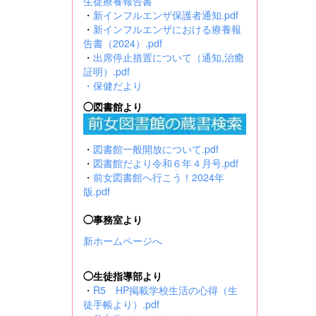
生徒療養報告書
・
新インフルエンザ保護者通知.pdf
・
新インフルエンザにおける療養報
告書（2024）.pdf
・
出席停止措置について（通知,治癒
証明）.pdf
・
保健だより
◯図書館より
・
図書館一般開放について.pdf
・
図書館だより令和６年４月号.pdf
・
前女図書館へ行こう！2024年
版.pdf
◯事務室より
新ホームページへ
◯生徒指導部より
・
R5 HP掲載学校生活の心得（生
徒手帳より）.pdf