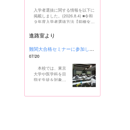
入学者選抜に関する情報を以下に
掲載しました。(2026.8.4) ■令和
９年度入学者選抜方法【前橋女子
高校】pdf はこちら ■群馬県教育
委員会webサイト 高校入試に関
進路室より
するページはこちら
難関大合格セミナーに参加しました
07/20
本校では、東京
大学や医学科を目
指す生徒を対象
に、県内の進学校
と共同で難関大合
格セミナーを行っ
ています。 12日
には、本校を会場
に群馬県高校3年生
東大合格セミナー
が開催され、本校