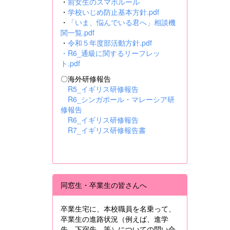
・
前女生のスマホルール
・
学校いじめ防止基本方針.pdf
・
「いま、悩んでいる君へ」相談機
関一覧.pdf
・
令和５年度部活動方針.pdf
・
R6_通級に関するリーフレッ
ト.pdf
〇海外研修報告
R5_イギリス研修報告
R6_シンガポール・マレーシア研
修報告
R6_イギリス研修報告
R7_イギリス研修報告書
同窓生・卒業生の皆さんへ
卒業生宅に、本校職員を名乗って、
卒業生の進路状況（例えば、進学
先、下宿先 等）についての問い合