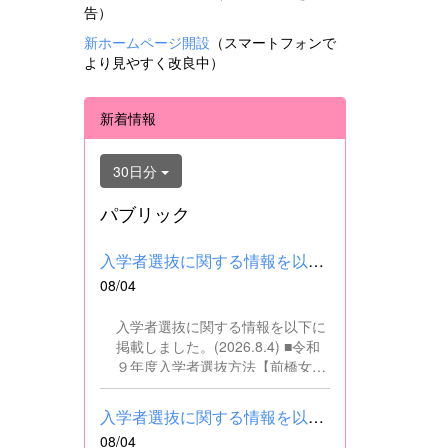
告）
新ホームページ開設
（スマートフォンで
より見やすく改良中）
新着情報
30日分
パブリック
入学者選抜に関する情報を以下に掲載しました。(2026.8.4) ■令和...
08/04
入学者選抜に関する情報を以下に
掲載しました。(2026.8.4) ■令和
９年度入学者選抜方法【前橋女子
高校】pdf はこちら ■群馬県教育
委員会webサイト 高校入試に関
入学者選抜に関する情報を以下に掲載しました。(2026.8.4) ■令和...
するページはこちら
08/04