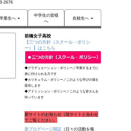
-2676
中学生の皆様
卒業生へ
在校生へ
へ
前橋女子高校
【三つの方針（スクール・ポリシ
ー）】はこちら
◆グラデュエーション・ポリシー／卒業するまでに
身に付けられる力です
◆カリキュラム・ポリシー／このような学びの場を
提供します
◆アドミッション・ポリシー／このような皆さんを
待っています
新サイトのお知らせ（現サイトと合わせ
てご覧ください。
新ブログページ開設
（日々の活動を報