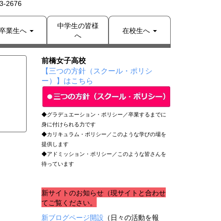
-2676
中学生の皆様
卒業生へ
在校生へ
へ
前橋女子高校
【三つの方針（スクール・ポリシ
ー）】はこちら
◆グラデュエーション・ポリシー／卒業するまでに
身に付けられる力です
◆カリキュラム・ポリシー／このような学びの場を
提供します
◆アドミッション・ポリシー／このような皆さんを
待っています
新サイトのお知らせ（現サイトと合わせ
てご覧ください。
新ブログページ開設
（日々の活動を報