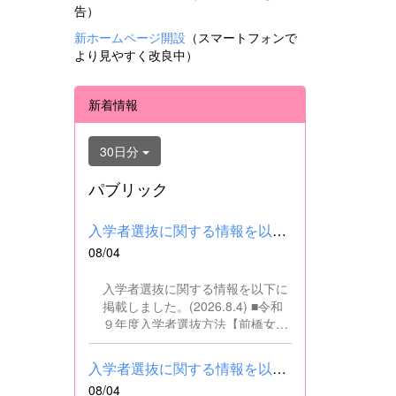
告）
新ホームページ開設
（スマートフォンで
より見やすく改良中）
新着情報
30日分
パブリック
入学者選抜に関する情報を以下に掲載しました。(2026.8.4) ■令和...
08/04
入学者選抜に関する情報を以下に
掲載しました。(2026.8.4) ■令和
９年度入学者選抜方法【前橋女子
高校】pdf はこちら ■群馬県教育
委員会webサイト 高校入試に関
入学者選抜に関する情報を以下に掲載しました。(2026.8.4) ■令和...
するページはこちら
08/04