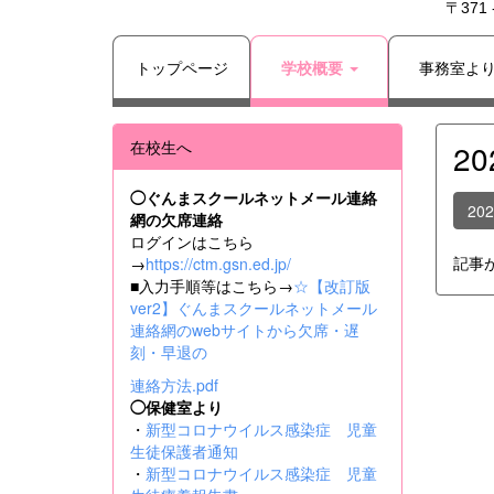
〒371
トップページ
学校概要
事務室よ
在校生へ
2
◯ぐんまスクールネットメール連絡
20
網の欠席連絡
ログインはこちら
記事
→
https://ctm.gsn.ed.jp/
■入力手順等はこちら→
☆【改訂版
ver2】ぐんまスクールネットメール
連絡網のwebサイトから欠席・遅
刻・早退の
連絡方法.pdf
◯保健室より
・
新型コロナウイルス感染症 児童
生徒保護者通知
・
新型コロナウイルス感染症 児童