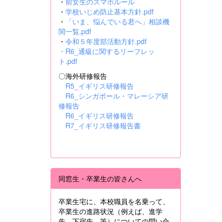
・
前女生のスマホルール
・
学校いじめ防止基本方針.pdf
・
「いま、悩んでいる君へ」相談機
関一覧.pdf
・
令和５年度部活動方針.pdf
・
R6_通級に関するリーフレッ
ト.pdf
〇海外研修報告
R5_イギリス研修報告
R6_シンガポール・マレーシア研
修報告
R6_イギリス研修報告
R7_イギリス研修報告書
同窓生・卒業生の皆さんへ
卒業生宅に、本校職員を名乗って、
卒業生の進路状況（例えば、進学
先、下宿先 等）についての問い合