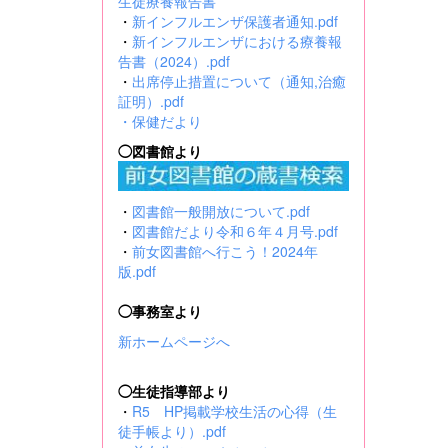
生徒療養報告書
・
新インフルエンザ保護者通知.pdf
・
新インフルエンザにおける療養報
告書（2024）.pdf
・
出席停止措置について（通知,治癒
証明）.pdf
・
保健だより
◯図書館より
・
図書館一般開放について.pdf
・
図書館だより令和６年４月号.pdf
・
前女図書館へ行こう！2024年
版.pdf
◯事務室より
新ホームページへ
◯生徒指導部より
・
R5 HP掲載学校生活の心得（生
徒手帳より）.pdf