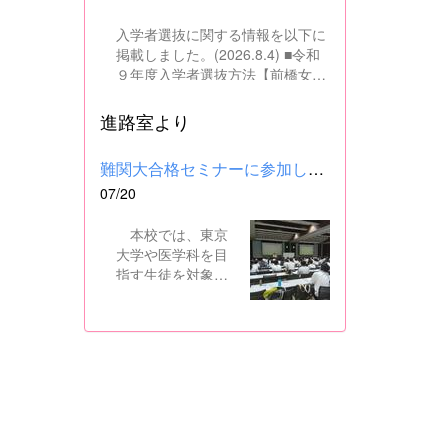
入学者選抜に関する情報を以下に
掲載しました。(2026.8.4) ■令和
９年度入学者選抜方法【前橋女子
高校】pdf はこちら ■群馬県教育
委員会webサイト 高校入試に関
進路室より
するページはこちら
難関大合格セミナーに参加しました
07/20
本校では、東京
大学や医学科を目
指す生徒を対象
に、県内の進学校
と共同で難関大合
格セミナーを行っ
ています。 12日
には、本校を会場
に群馬県高校3年生
東大合格セミナー
が開催され、本校