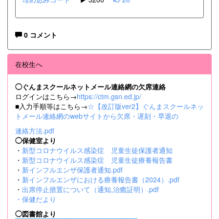
0 コメント
在校生へ
◯ぐんまスクールネットメール連絡網の欠席連絡
ログインはこちら→
https://ctm.gsn.ed.jp/
■入力手順等はこちら→
☆【改訂版ver2】ぐんまスクールネッ
トメール連絡網のwebサイトから欠席・遅刻・早退の
連絡方法.pdf
◯保健室より
・
新型コロナウイルス感染症 児童生徒保護者通知
・
新型コロナウイルス感染症 児童生徒療養報告書
・
新インフルエンザ保護者通知.pdf
・
新インフルエンザにおける療養報告書（2024）.pdf
・
出席停止措置について（通知,治癒証明）.pdf
・
保健だより
◯図書館より