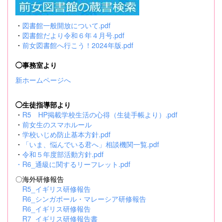
・
図書館一般開放について.pdf
・
図書館だより令和６年４月号.pdf
・
前女図書館へ行こう！2024年版.pdf
◯事務室より
新ホームページへ
◯生徒指導部より
・
R5 HP掲載学校生活の心得（生徒手帳より）.pdf
・
前女生のスマホルール
・
学校いじめ防止基本方針.pdf
・
「いま、悩んでいる君へ」相談機関一覧.pdf
・
令和５年度部活動方針.pdf
・
R6_通級に関するリーフレット.pdf
〇海外研修報告
R5_イギリス研修報告
R6_シンガポール・マレーシア研修報告
R6_イギリス研修報告
R7_イギリス研修報告書