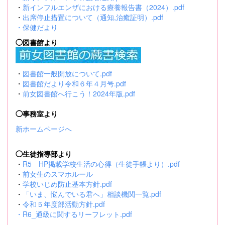
・
新インフルエンザにおける療養報告書（2024）.pdf
・
出席停止措置について（通知,治癒証明）.pdf
・
保健だより
◯図書館より
・
図書館一般開放について.pdf
・
図書館だより令和６年４月号.pdf
・
前女図書館へ行こう！2024年版.pdf
◯事務室より
新ホームページへ
◯生徒指導部より
・
R5 HP掲載学校生活の心得（生徒手帳より）.pdf
・
前女生のスマホルール
・
学校いじめ防止基本方針.pdf
・
「いま、悩んでいる君へ」相談機関一覧.pdf
・
令和５年度部活動方針.pdf
・
R6_通級に関するリーフレット.pdf