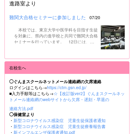
進路室より
難関大合格セミナーに参加しました
07/20
本校では、東京大学や医学科を目指す生徒
を対象に、県内の進学校と共同で難関大合格
セミナーを行っています。 12日には、本
校を会場に群馬県高校3年生東大合格セミナ
ーが開催され、本校生徒7名を含む県内約50
名の高校生が参加しました。駿台予備校から
東大入試に精通した講師をお招きし、合格す
在校生へ
るための答案作成力をつけるためのノウハウ
を伝授していただきました。 また、19日
◯ぐんまスクールネットメール連絡網の欠席連絡
には群馬パース大学を会場に、群馬県高校生
ログインはこちら→
https://ctm.gsn.ed.jp/
医学科小論文セミナーが行われ、本校2・3
■入力手順等はこちら→
☆【改訂版ver2】ぐんまスクールネッ
年生計24名が参加しました。代々木ゼミナ
トメール連絡網のwebサイトから欠席・遅刻・早退の
ールから小論文対策の専門の先生をお招き
し、医系小論文の作成法について丸1日講義
連絡方法.pdf
をしていただきました。 どちらも同じ目標
◯保健室より
をもつ者どうし、他校の生徒との交流を通じ
・
新型コロナウイルス感染症 児童生徒保護者通知
て大きな刺激を得てきたようです。
・
新型コロナウイルス感染症 児童生徒療養報告書
・
新インフルエンザ保護者通知.pdf