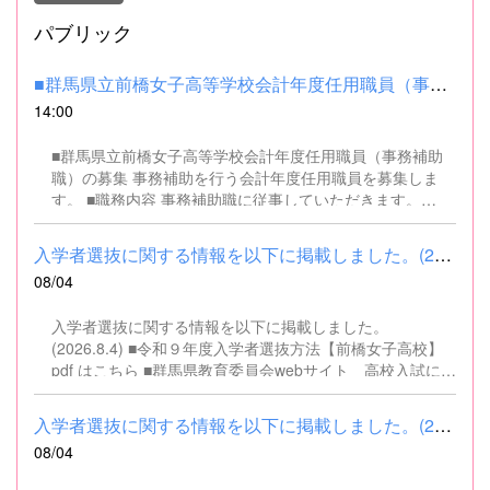
パブリック
■群馬県立前橋女子高等学校会計年度任用職員（事務補助職）の募集...
14:00
■群馬県立前橋女子高等学校会計年度任用職員（事務補助
職）の募集 事務補助を行う会計年度任用職員を募集しま
す。 ■職務内容 事務補助職に従事していただきます。
SSH（スーパーサイエンスハイスクール）事業にかかるパ
ソコンでの文書・資料作成、データ入力・整理事務、電話
入学者選抜に関する情報を以下に掲載しました。(2026.8.4) ■令和...
対応、書類の整理、その他事務補助業務全般 ■募集人数 １
08/04
名 ■募集対象 以下の条件を満たしている方 基本的なパソコ
ン操作（Word、Excelなど）ができる方 なお、以下に該当
入学者選抜に関する情報を以下に掲載しました。
する方は、応募できませんので御了承ください。 （1）地
(2026.8.4) ■令和９年度入学者選抜方法【前橋女子高校】
方公務員法第16条に該当する者（以下のいずれかに該当す
pdf はこちら ■群馬県教育委員会webサイト 高校入試に関
る人） ・禁錮以上の刑に処せられ、その執行を終わるまで
するページはこちら
又は執行を受けることがなくなるまでの者 ・群馬県職員と
して懲戒免職の処分を受け、当該処分の日から2年を経過
入学者選抜に関する情報を以下に掲載しました。(2026.8.4) ■令和...
しない者 ・人事委員会又は公平委員会の委員の職にあっ
08/04
て、地方公務員法第60条から第63条までに規定する罪を犯
し、刑に処せられた者 ・日本国憲法又はその下に成立した