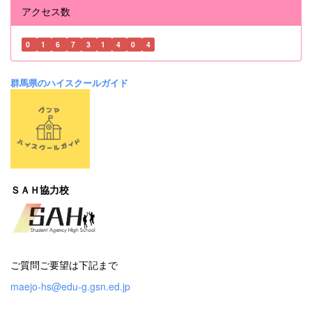
アクセス数
0
1
6
7
3
1
4
0
4
群馬県のハイスクールガイド
ＳＡＨ協力校
ご質問ご要望は下記まで
maejo-hs@edu-g.gsn.ed.jp