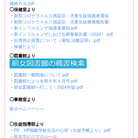
して懲戒免職の処分を受け、当該処分の日から2年を経過
連絡方法.pdf
しない者 ・人事委員会又は公平委員会の委員の職にあっ
◯保健室より
て、地方公務員法第60条から第63条までに規定する罪を犯
・
新型コロナウイルス感染症 児童生徒保護者通知
し、刑に処せられた者 ・日本国憲法又はその下に成立した
・
新型コロナウイルス感染症 児童生徒療養報告書
政府を暴力で破壊することを主張する政党その他の団体を
・
新インフルエンザ保護者通知.pdf
結成し、又はこれに加入した者 （2）平成11年改正前の民
・
新インフルエンザにおける療養報告書（2024）.pdf
法の規定による準禁治産の宣告を受けている者（心...
・
出席停止措置について（通知,治癒証明）.pdf
・
保健だより
◯図書館より
・
図書館一般開放について.pdf
・
図書館だより令和６年４月号.pdf
・
前女図書館へ行こう！2024年版.pdf
◯事務室より
新ホームページへ
◯生徒指導部より
・
R5 HP掲載学校生活の心得（生徒手帳より）.pdf
・
前女生のスマホルール