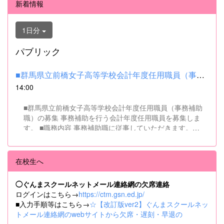
新着情報
1日分
パブリック
■群馬県立前橋女子高等学校会計年度任用職員（事務補助職）の募集...
14:00
■群馬県立前橋女子高等学校会計年度任用職員（事務補助
職）の募集 事務補助を行う会計年度任用職員を募集しま
す。 ■職務内容 事務補助職に従事していただきます。
SSH（スーパーサイエンスハイスクール）事業にかかるパ
ソコンでの文書・資料作成、データ入力・整理事務、電話
対応、書類の整理、その他事務補助業務全般 ■募集人数 １
在校生へ
名 ■募集対象 以下の条件を満たしている方 基本的なパソコ
ン操作（Word、Excelなど）ができる方 なお、以下に該当
◯ぐんまスクールネットメール連絡網の欠席連絡
する方は、応募できませんので御了承ください。 （1）地
ログインはこちら→
https://ctm.gsn.ed.jp/
方公務員法第16条に該当する者（以下のいずれかに該当す
■入力手順等はこちら→
☆【改訂版ver2】ぐんまスクールネッ
る人） ・禁錮以上の刑に処せられ、その執行を終わるまで
トメール連絡網のwebサイトから欠席・遅刻・早退の
又は執行を受けることがなくなるまでの者 ・群馬県職員と