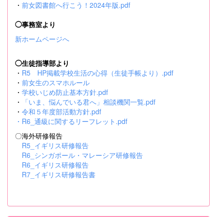
・
前女図書館へ行こう！2024年版.pdf
◯事務室より
新ホームページへ
◯生徒指導部より
・
R5 HP掲載学校生活の心得（生徒手帳より）.pdf
・
前女生のスマホルール
・
学校いじめ防止基本方針.pdf
・
「いま、悩んでいる君へ」相談機関一覧.pdf
・
令和５年度部活動方針.pdf
・
R6_通級に関するリーフレット.pdf
〇海外研修報告
R5_イギリス研修報告
R6_シンガポール・マレーシア研修報告
R6_イギリス研修報告
R7_イギリス研修報告書