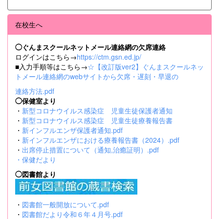
在校生へ
◯ぐんまスクールネットメール連絡網の欠席連絡
ログインはこちら→
https://ctm.gsn.ed.jp/
■入力手順等はこちら→
☆【改訂版ver2】ぐんまスクールネッ
トメール連絡網のwebサイトから欠席・遅刻・早退の
連絡方法.pdf
◯保健室より
・
新型コロナウイルス感染症 児童生徒保護者通知
・
新型コロナウイルス感染症 児童生徒療養報告書
・
新インフルエンザ保護者通知.pdf
・
新インフルエンザにおける療養報告書（2024）.pdf
・
出席停止措置について（通知,治癒証明）.pdf
・
保健だより
◯図書館より
・
図書館一般開放について.pdf
・
図書館だより令和６年４月号.pdf