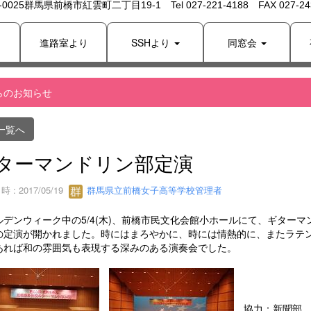
 -0025群馬県前橋市紅雲町二丁目19-1 Tel 027-221-4188 FAX 027-243
り
進路室より
SSHより
同窓会
らのお知らせ
一覧へ
ターマンドリン部定演
 : 2017/05/19
群馬県立前橋女子高等学校管理者
ルデンウィーク中の5/4(木)、前橋市民文化会館小ホールにて、ギターマ
の定演が開かれました。時にはまろやかに、時には情熱的に、またラテ
あれば和の雰囲気も表現する深みのある演奏会でした。
協力：新聞部