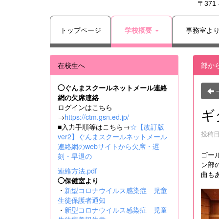
〒371
トップページ
学校概要
事務室よ
在校生へ
部か
◯ぐんまスクールネットメール連絡
網の欠席連絡
ログインはこちら
ギ
→
https://ctm.gsn.ed.jp/
■入力手順等はこちら→
☆【改訂版
投稿日時
ver2】ぐんまスクールネットメール
連絡網のwebサイトから欠席・遅
ゴー
刻・早退の
ン部
連絡方法.pdf
曲も
◯保健室より
・
新型コロナウイルス感染症 児童
生徒保護者通知
・
新型コロナウイルス感染症 児童