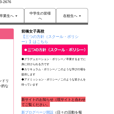
-2676
中学生の皆様
卒業生へ
在校生へ
へ
前橋女子高校
【三つの方針（スクール・ポリシ
ー）】はこちら
◆グラデュエーション・ポリシー／卒業するまでに
身に付けられる力です
◆カリキュラム・ポリシー／このような学びの場を
提供します
◆アドミッション・ポリシー／このような皆さんを
ンドリ
待っています
ン的な
新サイトのお知らせ（現サイトと合わせ
てご覧ください。
新ブログページ開設
（日々の活動を報