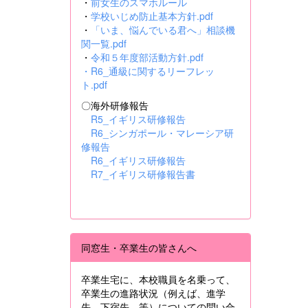
・
前女生のスマホルール
・
学校いじめ防止基本方針.pdf
・
「いま、悩んでいる君へ」相談機
関一覧.pdf
・
令和５年度部活動方針.pdf
・
R6_通級に関するリーフレッ
ト.pdf
〇海外研修報告
R5_イギリス研修報告
R6_シンガポール・マレーシア研
修報告
R6_イギリス研修報告
R7_イギリス研修報告書
同窓生・卒業生の皆さんへ
卒業生宅に、本校職員を名乗って、
卒業生の進路状況（例えば、進学
先、下宿先 等）についての問い合