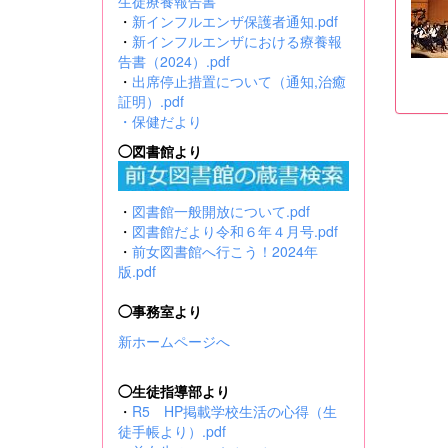
生徒療養報告書
・
新インフルエンザ保護者通知.pdf
・
新インフルエンザにおける療養報
告書（2024）.pdf
・
出席停止措置について（通知,治癒
証明）.pdf
・
保健だより
◯図書館より
・
図書館一般開放について.pdf
・
図書館だより令和６年４月号.pdf
・
前女図書館へ行こう！2024年
版.pdf
◯事務室より
新ホームページへ
◯生徒指導部より
・
R5 HP掲載学校生活の心得（生
徒手帳より）.pdf