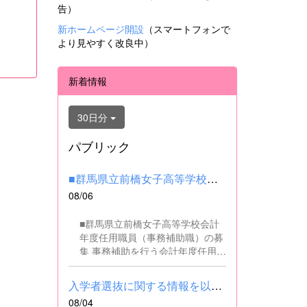
告）
新ホームページ開設
（スマートフォンで
より見やすく改良中）
新着情報
30日分
パブリック
■群馬県立前橋女子高等学校会計年度任用職員（事務補助職）の募集...
08/06
■群馬県立前橋女子高等学校会計
年度任用職員（事務補助職）の募
集 事務補助を行う会計年度任用職
員を募集します。 ■職務内容 事務
補助職に従事していただきます。
入学者選抜に関する情報を以下に掲載しました。(2026.8.4) ■令和...
SSH（スーパーサイエンスハイス
08/04
クール）事業にかかるパソコンで