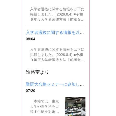
の文書・資料作成、データ入力・
入学者選抜に関する情報を以下に
整理事務、電話対応、書類の整
掲載しました。(2026.8.4) ■令和
理、その他事務補助業務全般 ■募
９年度入学者選抜方法【前橋女子
集人数 １名 ■募集対象 以下の条
高校】pdf はこちら ■群馬県教育
件を満たしている方 基本的なパソ
委員会webサイト 高校入試に関
コン操作（Word、Excelなど）が
入学者選抜に関する情報を以下に掲載しました。(2026.8.4) ■令和...
するページはこちら
できる方 なお、以下に該当する方
08/04
は、応募できませんので御了承く
ださい。 （1）地方公務員法第16
入学者選抜に関する情報を以下に
条に該当する者（以下のいずれか
掲載しました。(2026.8.4) ■令和
に該当する人） ・禁錮以上の刑に
９年度入学者選抜方法【前橋女子
処せられ、その執行を終わるまで
高校】pdf はこちら ■群馬県教育
又は執行を受けることがなくなる
委員会webサイト 高校入試に関
進路室より
までの者 ・群馬県職員として懲戒
するページはこちら
免職の処分を受け、当該処分の日
から2年を経過しない者 ・人事委
難関大合格セミナーに参加しました
員会又は公平委員会の委員の職に
07/20
あって、地方公務員法第60条から
第63条までに規定する罪を犯し、
本校では、東京
刑に処せられた者 ・日本国憲法又
大学や医学科を目
はその下に成立した政府を暴力で
指す生徒を対象
破壊することを主張する政党その