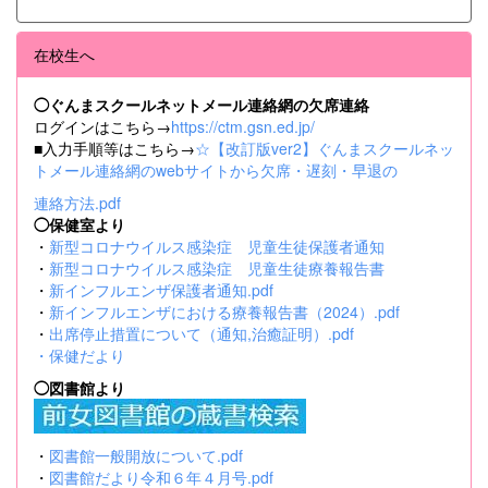
在校生へ
◯ぐんまスクールネットメール連絡網の欠席連絡
ログインはこちら→
https://ctm.gsn.ed.jp/
■入力手順等はこちら→
☆【改訂版ver2】ぐんまスクールネッ
トメール連絡網のwebサイトから欠席・遅刻・早退の
連絡方法.pdf
◯保健室より
・
新型コロナウイルス感染症 児童生徒保護者通知
・
新型コロナウイルス感染症 児童生徒療養報告書
・
新インフルエンザ保護者通知.pdf
・
新インフルエンザにおける療養報告書（2024）.pdf
・
出席停止措置について（通知,治癒証明）.pdf
・
保健だより
◯図書館より
・
図書館一般開放について.pdf
・
図書館だより令和６年４月号.pdf