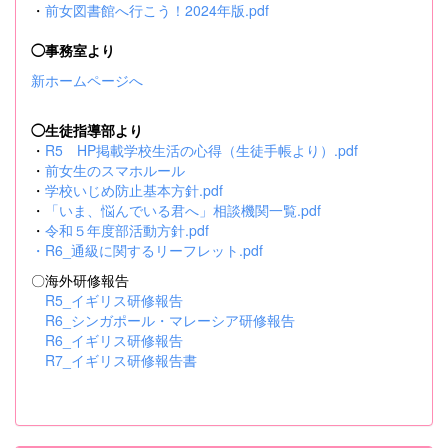
・
前女図書館へ行こう！2024年版.pdf
◯事務室より
新ホームページへ
◯生徒指導部より
・
R5 HP掲載学校生活の心得（生徒手帳より）.pdf
・
前女生のスマホルール
・
学校いじめ防止基本方針.pdf
・
「いま、悩んでいる君へ」相談機関一覧.pdf
・
令和５年度部活動方針.pdf
・
R6_通級に関するリーフレット.pdf
〇海外研修報告
R5_イギリス研修報告
R6_シンガポール・マレーシア研修報告
R6_イギリス研修報告
R7_イギリス研修報告書