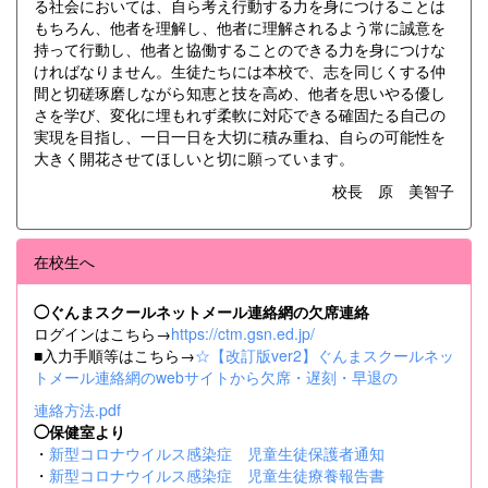
る社会においては、自ら考え行動する力を身につけることは
もちろん、他者を理解し、他者に理解されるよう常に誠意を
持って行動し、他者と協働することのできる力を身につけな
ければなりません。生徒たちには本校で、志を同じくする仲
間と切磋琢磨しながら知恵と技を高め、他者を思いやる優し
さを学び、変化に埋もれず柔軟に対応できる確固たる自己の
実現を目指し、一日一日を大切に積み重ね、自らの可能性を
大きく開花させてほしいと切に願っています。
校長 原 美智子
在校生へ
◯ぐんまスクールネットメール連絡網の欠席連絡
ログインはこちら→
https://ctm.gsn.ed.jp/
■入力手順等はこちら→
☆【改訂版ver2】ぐんまスクールネッ
トメール連絡網のwebサイトから欠席・遅刻・早退の
連絡方法.pdf
◯保健室より
・
新型コロナウイルス感染症 児童生徒保護者通知
・
新型コロナウイルス感染症 児童生徒療養報告書