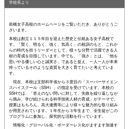
学校長より
前橋女子高校のホームページをご覧いただき、ありがとうご
ざいます。
本校は創立１１５年目を迎えた歴史と伝統ある女子高校で
す。「賢く、明るく、強く、気高く」の校訓のもと、これか
らの時代を担うリーダーとして、様々な分野で活躍できる人
材の育成を目指しています。中でも、「強さ」とは、「他を
思いやる優しい心と誠実さ」であると捉え、一人一人が本来
持っているそのような資質を大きく育てたいと考えていま
す。
現在、本校は文部科学省から３度目の「スーパーサイエン
スハイスクール（SSH）」の指定を受けています。本校の
SSHでは、「答えのない問いに対して、失敗を繰り返しなが
ら挑み、学び続けられる科学技術人材の育成」がテーマで、
授業はもちろん、高大連携等により様々な魅力的な取り組み
が用意されています。１年生から３年生まで、全生徒がこの
プログラムに参加し、探究的な活動を行っています。
情報化・グローバル化・ボーダーレス化がますます加速す