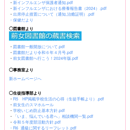
・
新インフルエンザ保護者通知.pdf
・
新インフルエンザにおける療養報告書（2024）.pdf
・
出席停止措置について（通知,治癒証明）.pdf
・
保健だより
◯図書館より
・
図書館一般開放について.pdf
・
図書館だより令和６年４月号.pdf
・
前女図書館へ行こう！2024年版.pdf
◯事務室より
新ホームページへ
◯生徒指導部より
・
R5 HP掲載学校生活の心得（生徒手帳より）.pdf
・
前女生のスマホルール
・
学校いじめ防止基本方針.pdf
・
「いま、悩んでいる君へ」相談機関一覧.pdf
・
令和５年度部活動方針.pdf
・
R6_通級に関するリーフレット.pdf