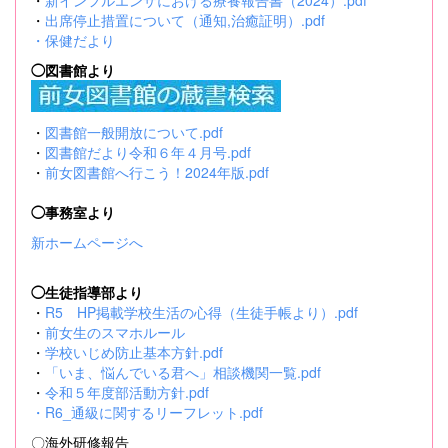
・
新インフルエンザにおける療養報告書（2024）.pdf
・
出席停止措置について（通知,治癒証明）.pdf
・
保健だより
◯図書館より
・
図書館一般開放について.pdf
・
図書館だより令和６年４月号.pdf
・
前女図書館へ行こう！2024年版.pdf
◯事務室より
新ホームページへ
◯生徒指導部より
・
R5 HP掲載学校生活の心得（生徒手帳より）.pdf
・
前女生のスマホルール
・
学校いじめ防止基本方針.pdf
・
「いま、悩んでいる君へ」相談機関一覧.pdf
・
令和５年度部活動方針.pdf
・
R6_通級に関するリーフレット.pdf
〇海外研修報告