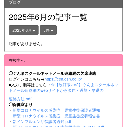
ブログ
2025年6月の記事一覧
2025年6月
5件
記事がありません。
在校生へ
◯ぐんまスクールネットメール連絡網の欠席連絡
ログインはこちら→
https://ctm.gsn.ed.jp/
■入力手順等はこちら→
☆【改訂版ver2】ぐんまスクールネッ
トメール連絡網のwebサイトから欠席・遅刻・早退の
連絡方法.pdf
◯保健室より
・
新型コロナウイルス感染症 児童生徒保護者通知
・
新型コロナウイルス感染症 児童生徒療養報告書
・
新インフルエンザ保護者通知.pdf