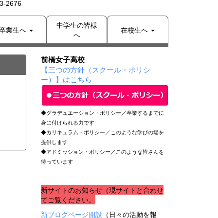
-2676
中学生の皆様
卒業生へ
在校生へ
へ
前橋女子高校
【三つの方針（スクール・ポリシ
ー）】はこちら
◆グラデュエーション・ポリシー／卒業するまでに
身に付けられる力です
◆カリキュラム・ポリシー／このような学びの場を
提供します
◆アドミッション・ポリシー／このような皆さんを
待っています
新サイトのお知らせ（現サイトと合わせ
てご覧ください。
新ブログページ開設
（日々の活動を報