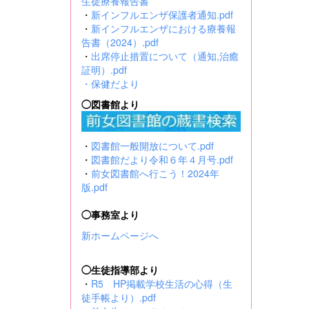
生徒療養報告書
・
新インフルエンザ保護者通知.pdf
・
新インフルエンザにおける療養報
告書（2024）.pdf
・
出席停止措置について（通知,治癒
証明）.pdf
・
保健だより
◯図書館より
・
図書館一般開放について.pdf
・
図書館だより令和６年４月号.pdf
・
前女図書館へ行こう！2024年
版.pdf
◯事務室より
新ホームページへ
◯生徒指導部より
・
R5 HP掲載学校生活の心得（生
徒手帳より）.pdf