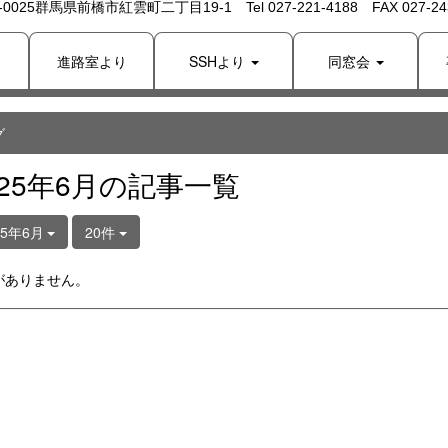
 -0025群馬県前橋市紅雲町二丁目19-1 Tel 027-221-4188 FAX 027-243
り
進路室より
SSHより
同窓会
グ
025年6月の記事一覧
25年6月
20件
がありません。