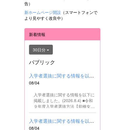
告）
新ホームページ開設
（スマートフォンで
より見やすく改良中）
新着情報
30日分
パブリック
入学者選抜に関する情報を以下に掲載しました。(2026.8.4) ■令和...
08/04
入学者選抜に関する情報を以下に
掲載しました。(2026.8.4) ■令和
９年度入学者選抜方法【前橋女子
高校】pdf はこちら ■群馬県教育
委員会webサイト 高校入試に関
入学者選抜に関する情報を以下に掲載しました。(2026.8.4) ■令和...
するページはこちら
08/04