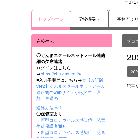
〒371
トップページ
学校概要
事務室よ
在校生へ
ブロ
2
◯ぐんまスクールネットメール連絡
網の欠席連絡
ログインはこちら
20
→
https://ctm.gsn.ed.jp/
■入力手順等はこちら→
☆【改訂版
ver2】ぐんまスクールネットメール
記事
連絡網のwebサイトから欠席・遅
刻・早退の
連絡方法.pdf
◯保健室より
・
新型コロナウイルス感染症 児童
生徒保護者通知
・
新型コロナウイルス感染症 児童