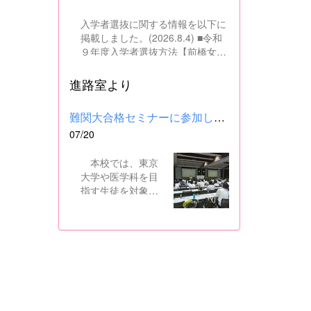
入学者選抜に関する情報を以下に
掲載しました。(2026.8.4) ■令和
９年度入学者選抜方法【前橋女子
高校】pdf はこちら ■群馬県教育
委員会webサイト 高校入試に関
進路室より
するページはこちら
難関大合格セミナーに参加しました
07/20
本校では、東京
大学や医学科を目
指す生徒を対象
に、県内の進学校
と共同で難関大合
格セミナーを行っ
ています。 12日
には、本校を会場
に群馬県高校3年生
東大合格セミナー
が開催され、本校