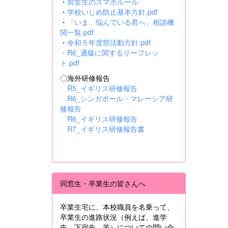
・
前女生のスマホルール
・
学校いじめ防止基本方針.pdf
・
「いま、悩んでいる君へ」相談機
関一覧.pdf
・
令和５年度部活動方針.pdf
・
R6_通級に関するリーフレッ
ト.pdf
〇海外研修報告
R5_イギリス研修報告
R6_シンガポール・マレーシア研
修報告
R6_イギリス研修報告
R7_イギリス研修報告書
同窓生・卒業生の皆さんへ
卒業生宅に、本校職員を名乗って、
卒業生の進路状況（例えば、進学
先、下宿先 等）についての問い合