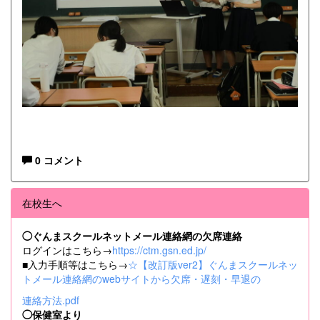
0 コメント
在校生へ
◯ぐんまスクールネットメール連絡網の欠席連絡
ログインはこちら→
https://ctm.gsn.ed.jp/
■入力手順等はこちら→
☆【改訂版ver2】ぐんまスクールネッ
トメール連絡網のwebサイトから欠席・遅刻・早退の
連絡方法.pdf
◯保健室より