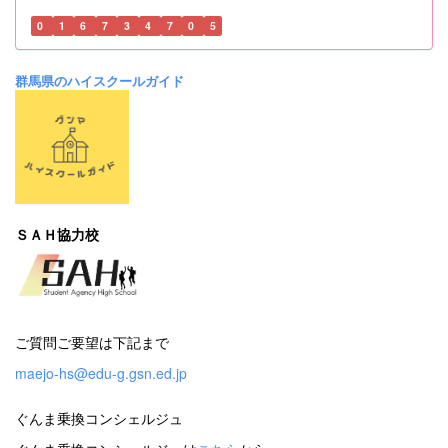
0
1
6
7
3
4
7
0
5
群馬県のハイスクールガイド
ＳＡＨ協力校
ご質問ご要望は下記まで
maejo-hs@edu-g.gsn.ed.jp
ぐんま乗換コンシェルジュ