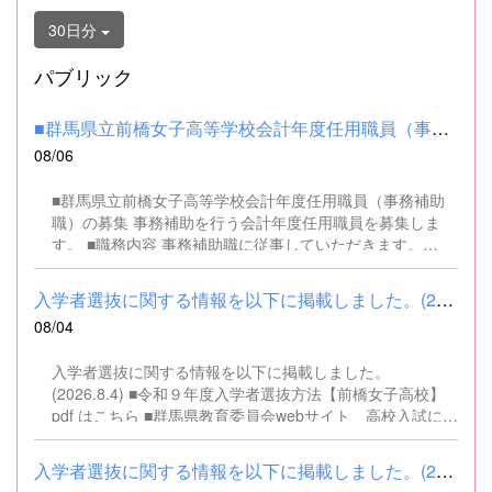
30日分
パブリック
■群馬県立前橋女子高等学校会計年度任用職員（事務補助職）の募集...
08/06
■群馬県立前橋女子高等学校会計年度任用職員（事務補助
職）の募集 事務補助を行う会計年度任用職員を募集しま
す。 ■職務内容 事務補助職に従事していただきます。
SSH（スーパーサイエンスハイスクール）事業にかかるパ
ソコンでの文書・資料作成、データ入力・整理事務、電話
入学者選抜に関する情報を以下に掲載しました。(2026.8.4) ■令和...
対応、書類の整理、その他事務補助業務全般 ■募集人数 １
08/04
名 ■募集対象 以下の条件を満たしている方 基本的なパソコ
ン操作（Word、Excelなど）ができる方 なお、以下に該当
入学者選抜に関する情報を以下に掲載しました。
する方は、応募できませんので御了承ください。 （1）地
(2026.8.4) ■令和９年度入学者選抜方法【前橋女子高校】
方公務員法第16条に該当する者（以下のいずれかに該当す
pdf はこちら ■群馬県教育委員会webサイト 高校入試に関
る人） ・禁錮以上の刑に処せられ、その執行を終わるまで
するページはこちら
又は執行を受けることがなくなるまでの者 ・群馬県職員と
して懲戒免職の処分を受け、当該処分の日から2年を経過
入学者選抜に関する情報を以下に掲載しました。(2026.8.4) ■令和...
しない者 ・人事委員会又は公平委員会の委員の職にあっ