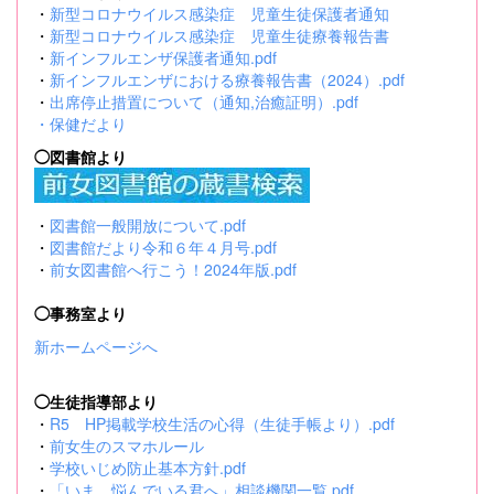
・
新型コロナウイルス感染症 児童生徒保護者通知
・
新型コロナウイルス感染症 児童生徒療養報告書
・
新インフルエンザ保護者通知.pdf
・
新インフルエンザにおける療養報告書（2024）.pdf
・
出席停止措置について（通知,治癒証明）.pdf
・
保健だより
◯図書館より
・
図書館一般開放について.pdf
・
図書館だより令和６年４月号.pdf
・
前女図書館へ行こう！2024年版.pdf
◯事務室より
新ホームページへ
◯生徒指導部より
・
R5 HP掲載学校生活の心得（生徒手帳より）.pdf
・
前女生のスマホルール
・
学校いじめ防止基本方針.pdf
・
「いま、悩んでいる君へ」相談機関一覧.pdf