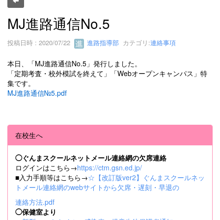
MJ進路通信No.5
投稿日時 : 2020/07/22
進路指導部
カテゴリ:
連絡事項
本日、「MJ進路通信No.5」発行しました。
「定期考査・校外模試を終えて」「Webオープンキャンパス」特
集です。
MJ進路通信№5.pdf
在校生へ
◯ぐんまスクールネットメール連絡網の欠席連絡
ログインはこちら→
https://ctm.gsn.ed.jp/
■入力手順等はこちら→
☆【改訂版ver2】ぐんまスクールネッ
トメール連絡網のwebサイトから欠席・遅刻・早退の
連絡方法.pdf
◯保健室より