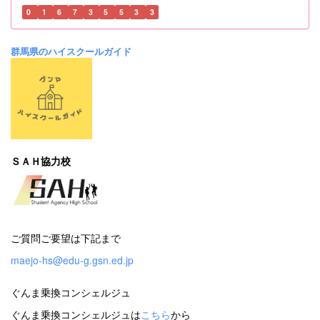
0
1
6
7
3
5
5
3
3
群馬県のハイスクールガイド
ＳＡＨ協力校
ご質問ご要望は下記まで
maejo-hs@edu-g.gsn.ed.jp
ぐんま乗換コンシェルジュ
ぐんま乗換コンシェルジュは
こちら
から