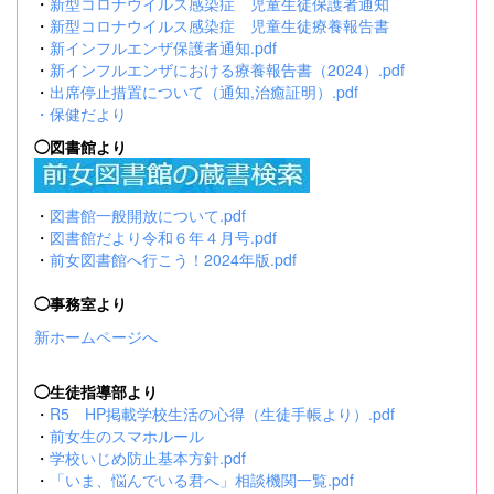
・
新型コロナウイルス感染症 児童生徒保護者通知
・
新型コロナウイルス感染症 児童生徒療養報告書
・
新インフルエンザ保護者通知.pdf
・
新インフルエンザにおける療養報告書（2024）.pdf
・
出席停止措置について（通知,治癒証明）.pdf
・
保健だより
◯図書館より
・
図書館一般開放について.pdf
・
図書館だより令和６年４月号.pdf
・
前女図書館へ行こう！2024年版.pdf
◯事務室より
新ホームページへ
◯生徒指導部より
・
R5 HP掲載学校生活の心得（生徒手帳より）.pdf
・
前女生のスマホルール
・
学校いじめ防止基本方針.pdf
・
「いま、悩んでいる君へ」相談機関一覧.pdf