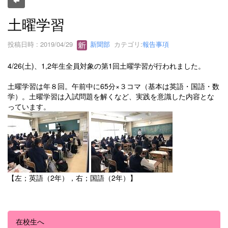
土曜学習
投稿日時 : 2019/04/29
新聞部
カテゴリ:
報告事項
4/26(土)、1,2年生全員対象の第1回土曜学習が行われました。
土曜学習は年８回。午前中に65分×３コマ（基本は英語・国語・数
学）。土曜学習は入試問題を解くなど、実践を意識した内容とな
っています。
【左；英語（2年），右；国語（2年）】
在校生へ