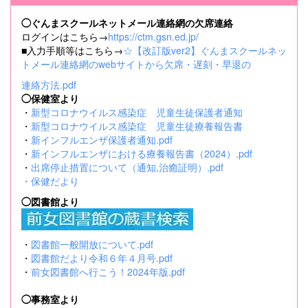
◯ぐんまスクールネットメール連絡網の欠席連絡
ログインはこちら→
https://ctm.gsn.ed.jp/
■入力手順等はこちら→
☆【改訂版ver2】ぐんまスクールネッ
トメール連絡網のwebサイトから欠席・遅刻・早退の
連絡方法.pdf
◯保健室より
・
新型コロナウイルス感染症 児童生徒保護者通知
・
新型コロナウイルス感染症 児童生徒療養報告書
・
新インフルエンザ保護者通知.pdf
・
新インフルエンザにおける療養報告書（2024）.pdf
・
出席停止措置について（通知,治癒証明）.pdf
・
保健だより
◯図書館より
・
図書館一般開放について.pdf
・
図書館だより令和６年４月号.pdf
・
前女図書館へ行こう！2024年版.pdf
◯事務室より