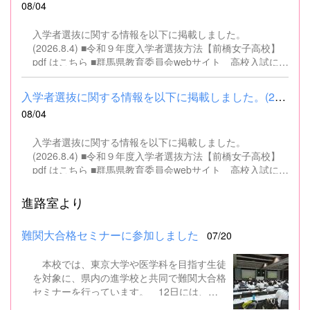
08/04
名 ■募集対象 以下の条件を満たしている方 基本的なパソコ
ン操作（Word、Excelなど）ができる方 なお、以下に該当
入学者選抜に関する情報を以下に掲載しました。
する方は、応募できませんので御了承ください。 （1）地
(2026.8.4) ■令和９年度入学者選抜方法【前橋女子高校】
方公務員法第16条に該当する者（以下のいずれかに該当す
pdf はこちら ■群馬県教育委員会webサイト 高校入試に関
る人） ・禁錮以上の刑に処せられ、その執行を終わるまで
するページはこちら
又は執行を受けることがなくなるまでの者 ・群馬県職員と
して懲戒免職の処分を受け、当該処分の日から2年を経過
入学者選抜に関する情報を以下に掲載しました。(2026.8.4) ■令和...
しない者 ・人事委員会又は公平委員会の委員の職にあっ
08/04
て、地方公務員法第60条から第63条までに規定する罪を犯
し、刑に処せられた者 ・日本国憲法又はその下に成立した
入学者選抜に関する情報を以下に掲載しました。
政府を暴力で破壊することを主張する政党その他の団体を
(2026.8.4) ■令和９年度入学者選抜方法【前橋女子高校】
結成し、又はこれに加入した者 （2）平成11年改正前の民
pdf はこちら ■群馬県教育委員会webサイト 高校入試に関
法の規定による準禁治産の宣告を受けている者（心...
するページはこちら
進路室より
難関大合格セミナーに参加しました
07/20
本校では、東京大学や医学科を目指す生徒
を対象に、県内の進学校と共同で難関大合格
セミナーを行っています。 12日には、本
校を会場に群馬県高校3年生東大合格セミナ