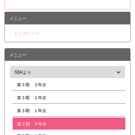
ーが開催され、本校生徒7名を含む県内約50
名の高校生が参加しました。駿台予備校から
東大入試に精通した講師をお招きし、合格す
メニュー
るための答案作成力をつけるためのノウハウ
を伝授していただきました。 また、19日
トップページ
には群馬パース大学を会場に、群馬県高校生
医学科小論文セミナーが行われ、本校2・3
年生計24名が参加しました。代々木ゼミナ
ールから小論文対策の専門の先生をお招き
メニュー
し、医系小論文の作成法について丸1日講義
をしていただきました。 どちらも同じ目標
をもつ者どうし、他校の生徒との交流を通じ
SSHより
て大きな刺激を得てきたようです。
第３期 ３年次
第３期 ２年次
第３期 １年次
第２期 ５年次