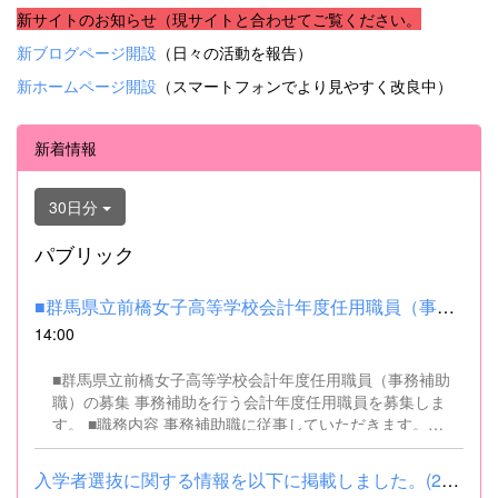
新サイトのお知らせ（現サイトと合わせてご覧ください。
新ブログページ開設
（日々の活動を報告）
新ホームページ開設
（スマートフォンでより見やすく改良中）
新着情報
30日分
パブリック
■群馬県立前橋女子高等学校会計年度任用職員（事務補助職）の募集...
14:00
■群馬県立前橋女子高等学校会計年度任用職員（事務補助
職）の募集 事務補助を行う会計年度任用職員を募集しま
す。 ■職務内容 事務補助職に従事していただきます。
SSH（スーパーサイエンスハイスクール）事業にかかるパ
ソコンでの文書・資料作成、データ入力・整理事務、電話
入学者選抜に関する情報を以下に掲載しました。(2026.8.4) ■令和...
対応、書類の整理、その他事務補助業務全般 ■募集人数 １