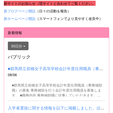
新サイトのお知らせ（現サイトと合わせてご覧ください。
新ブログページ開設
（日々の活動を報告）
新ホームページ開設
（スマートフォンでより見やすく改良中）
新着情報
30日分
パブリック
■群馬県立前橋女子高等学校会計年度任用職員（事務補助職）の募集...
08/06
■群馬県立前橋女子高等学校会計年度任用職員（事務補助
職）の募集 事務補助を行う会計年度任用職員を募集しま
す。 ■職務内容 事務補助職に従事していただきます。
SSH（スーパーサイエンスハイスクール）事業にかかるパ
ソコンでの文書・資料作成、データ入力・整理事務、電話
入学者選抜に関する情報を以下に掲載しました。(2026.8.4) ■令和...
対応、書類の整理、その他事務補助業務全般 ■募集人数 １