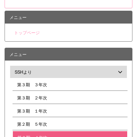
ーが開催され、本校生徒7名を含む県内約50
名の高校生が参加しました。駿台予備校から
東大入試に精通した講師をお招きし、合格す
メニュー
るための答案作成力をつけるためのノウハウ
を伝授していただきました。 また、19日
トップページ
には群馬パース大学を会場に、群馬県高校生
医学科小論文セミナーが行われ、本校2・3
年生計24名が参加しました。代々木ゼミナ
ールから小論文対策の専門の先生をお招き
メニュー
し、医系小論文の作成法について丸1日講義
をしていただきました。 どちらも同じ目標
をもつ者どうし、他校の生徒との交流を通じ
SSHより
て大きな刺激を得てきたようです。
第３期 ３年次
第３期 ２年次
第３期 １年次
第２期 ５年次