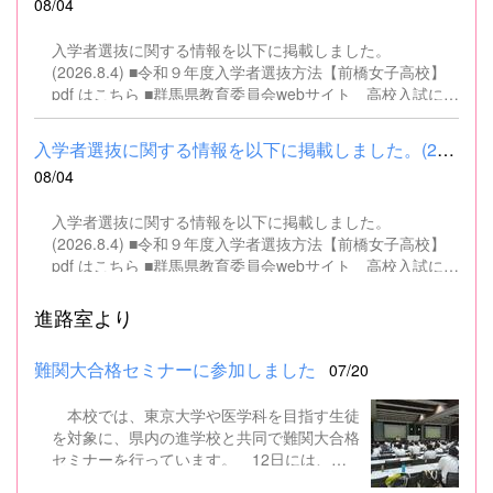
08/04
名 ■募集対象 以下の条件を満たしている方 基本的なパソコ
ン操作（Word、Excelなど）ができる方 なお、以下に該当
入学者選抜に関する情報を以下に掲載しました。
する方は、応募できませんので御了承ください。 （1）地
(2026.8.4) ■令和９年度入学者選抜方法【前橋女子高校】
方公務員法第16条に該当する者（以下のいずれかに該当す
pdf はこちら ■群馬県教育委員会webサイト 高校入試に関
る人） ・禁錮以上の刑に処せられ、その執行を終わるまで
するページはこちら
又は執行を受けることがなくなるまでの者 ・群馬県職員と
して懲戒免職の処分を受け、当該処分の日から2年を経過
入学者選抜に関する情報を以下に掲載しました。(2026.8.4) ■令和...
しない者 ・人事委員会又は公平委員会の委員の職にあっ
08/04
て、地方公務員法第60条から第63条までに規定する罪を犯
し、刑に処せられた者 ・日本国憲法又はその下に成立した
入学者選抜に関する情報を以下に掲載しました。
政府を暴力で破壊することを主張する政党その他の団体を
(2026.8.4) ■令和９年度入学者選抜方法【前橋女子高校】
結成し、又はこれに加入した者 （2）平成11年改正前の民
pdf はこちら ■群馬県教育委員会webサイト 高校入試に関
法の規定による準禁治産の宣告を受けている者（心...
するページはこちら
進路室より
難関大合格セミナーに参加しました
07/20
本校では、東京大学や医学科を目指す生徒
を対象に、県内の進学校と共同で難関大合格
セミナーを行っています。 12日には、本
校を会場に群馬県高校3年生東大合格セミナ