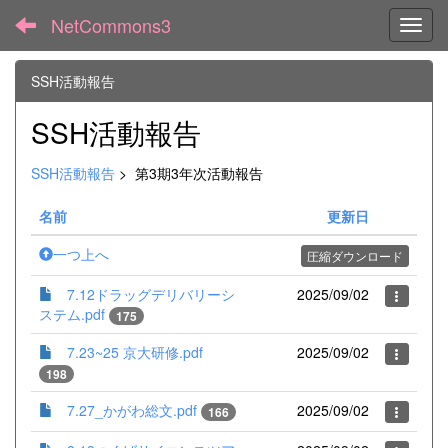
NetCommons3
Toggl
SSH活動報告
SSH活動報告
SSH活動報告
>
第3期3年次活動報告
名前
更新日
一つ上へ
圧縮ダウンロード
7.12ドラッグデリバリーシ
2025/09/02
ステム.pdf
175
7.23~25 京大研修.pdf
2025/09/02
198
7.27_かがわ総文.pdf
2025/09/02
166