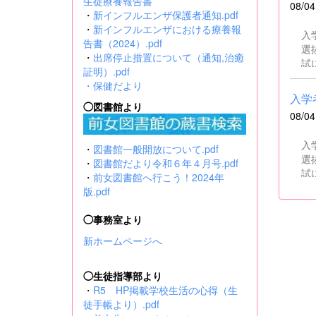
生徒療養報告書
08/04
ませんの
・
新インフルエンザ保護者通知.pdf
ずれかに該
・
新インフルエンザにおける療養報
入
執行を
告書（2024）.pdf
選
け、当
・
出席停止措置について（通知,治癒
試
職
証明）.pdf
せられた者 ・日本国
・
保健だより
張す
入学者
◯図書館より
の
08/04
入
・
図書館一般開放について.pdf
選
・
図書館だより令和６年４月号.pdf
試
・
前女図書館へ行こう！2024年
版.pdf
◯事務室より
新ホームページへ
◯生徒指導部より
・
R5 HP掲載学校生活の心得（生
徒手帳より）.pdf