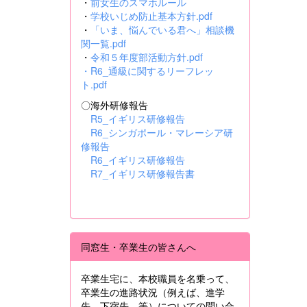
・
前女生のスマホルール
・
学校いじめ防止基本方針.pdf
・
「いま、悩んでいる君へ」相談機
関一覧.pdf
・
令和５年度部活動方針.pdf
・
R6_通級に関するリーフレッ
ト.pdf
〇海外研修報告
R5_イギリス研修報告
R6_シンガポール・マレーシア研
修報告
R6_イギリス研修報告
R7_イギリス研修報告書
同窓生・卒業生の皆さんへ
卒業生宅に、本校職員を名乗って、
卒業生の進路状況（例えば、進学
先、下宿先 等）についての問い合