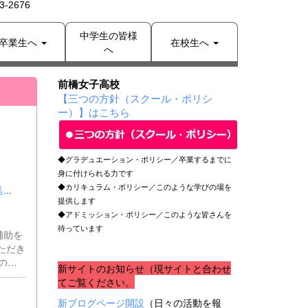
-2676
中学生の皆様
卒業生へ
在校生へ
へ
前橋女子高校
【三つの方針（スクール・ポリシ
ー）】はこちら
◆グラデュエーション・ポリシー／卒業するまでに
身に付けられる力です
..
◆カリキュラム・ポリシー／このような学びの場を
提供します
◆アドミッション・ポリシー／このような皆さんを
待っています
新サイトのお知らせ（現サイトと合わせ
務補助
てご覧ください。
新ブログページ開設
（日々の活動を報