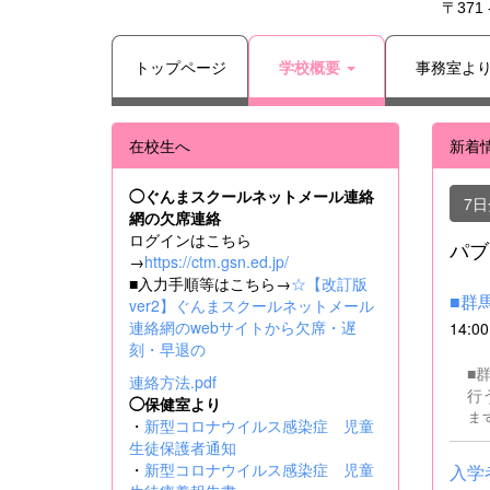
〒371
トップページ
学校概要
事務室よ
在校生へ
新着
◯ぐんまスクールネットメール連絡
7
網の欠席連絡
ログインはこちら
パブ
→
https://ctm.gsn.ed.jp/
■入力手順等はこちら→
☆【改訂版
■群
ver2】ぐんまスクールネットメール
連絡網のwebサイトから欠席・遅
14:00
刻・早退の
■
連絡方法.pdf
行う会
◯保健室より
ます。 SSH（スーパーサイエンス
・
新型コロナウイルス感染症 児童
書
生徒保護者通知
業務全般 ■募集人数 １名 
・
新型コロナウイルス感染症 児童
入学者
コン操