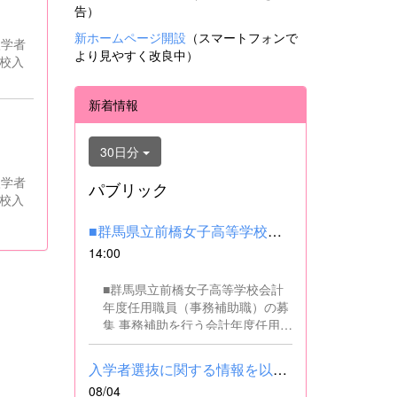
告）
新ホームページ開設
（スマートフォンで
入学者
より見やすく改良中）
高校入
に処
新着情報
30日分
入学者
パブリック
高校入
■群馬県立前橋女子高等学校会計年度任用職員（事務補助職）の募集...
14:00
■群馬県立前橋女子高等学校会計
年度任用職員（事務補助職）の募
集 事務補助を行う会計年度任用職
員を募集します。 ■職務内容 事務
補助職に従事していただきます。
入学者選抜に関する情報を以下に掲載しました。(2026.8.4) ■令和...
SSH（スーパーサイエンスハイス
08/04
クール）事業にかかるパソコンで