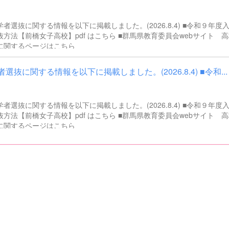
で御了承ください。 （1）地方公務員法第16条に該当する者（以下のい
当する人） ・禁錮以上の刑に処せられ、その執行を終わるまで又は
学者選抜に関する情報を以下に掲載しました。(2026.8.4) ■令和９年度
受けることがなくなるまでの者 ・群馬県職員として懲戒免職の処分を受
抜方法【前橋女子高校】pdf はこちら ■群馬県教育委員会webサイト 
該処分の日から2年を経過しない者 ・人事委員会又は公平委員会の委員の
に関するページはこちら
にあって、地方公務員法第60条から第63条までに規定する罪を犯し、刑
憲法又はその下に成立した政府を暴力で破壊することを主
る政党その他の団体を結成し、又はこれに加入した者 （2）平成11年改正前
選抜に関する情報を以下に掲載しました。(2026.8.4) ■令和...
民法の規定による準禁治産の宣告を受けている者（心...
学者選抜に関する情報を以下に掲載しました。(2026.8.4) ■令和９年度
抜方法【前橋女子高校】pdf はこちら ■群馬県教育委員会webサイト 
に関するページはこちら