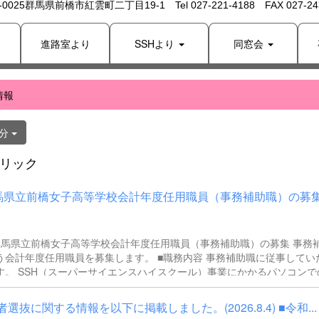
 -0025群馬県前橋市紅雲町二丁目19-1 Tel 027-221-4188 FAX 027-243
り
進路室より
SSHより
同窓会
情報
日分
リック
馬県立前橋女子高等学校会計年度任用職員（事務補助職）の募集.
群馬県立前橋女子高等学校会計年度任用職員（事務補助職）の募集 事務補助を
計年度任用職員を募集します。 ■職務内容 事務補助職に従事していただき
ハイスクール）事業にかかるパソコンでの文
・資料作成、データ入力・整理事務、電話対応、書類の整理、その他事
■募集対象 以下の条件を満たしている方 基本的なパソ
選抜に関する情報を以下に掲載しました。(2026.8.4) ■令和...
作（Word、Excelなど）ができる方 なお、以下に該当する方は、応募でき